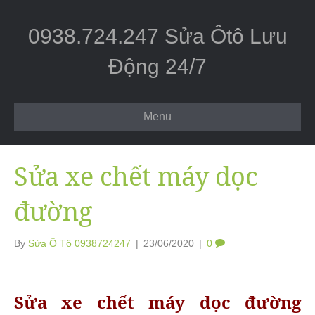
0938.724.247 Sửa Ôtô Lưu
Động 24/7
Menu
Sửa xe chết máy dọc
đường
By
Sửa Ô Tô 0938724247
|
23/06/2020
|
0
Sửa xe chết máy dọc đường