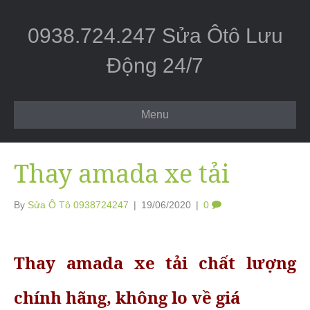
0938.724.247 Sửa Ôtô Lưu
Động 24/7
Menu
Thay amada xe tải
By
Sửa Ô Tô 0938724247
|
19/06/2020
|
0
Thay amada xe tải chất lượng
chính hãng, không lo về giá