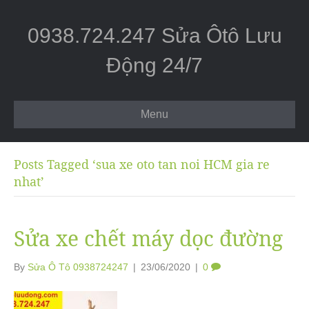
0938.724.247 Sửa Ôtô Lưu
Động 24/7
Menu
Posts Tagged ‘sua xe oto tan noi HCM gia re
nhat’
Sửa xe chết máy dọc đường
By
Sửa Ô Tô 0938724247
|
23/06/2020
|
0