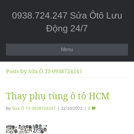
0938.724.247 Sửa Ôtô Lưu
Động 24/7
Menu
Posts by Sửa Ô Tô 0938724247
Thay phụ tùng ô tô HCM
By
Sửa Ô Tô 0938724247
|
22/10/2022
|
0