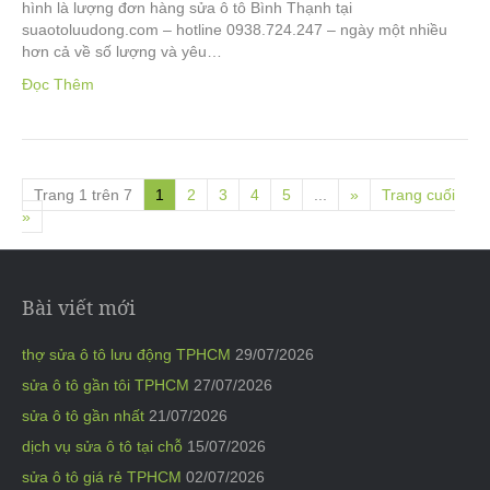
hình là lượng đơn hàng sửa ô tô Bình Thạnh tại
suaotoluudong.com – hotline 0938.724.247 – ngày một nhiều
hơn cả về số lượng và yêu…
Đọc Thêm
Trang 1 trên 7
1
2
3
4
5
...
»
Trang cuối
»
Bài viết mới
thợ sửa ô tô lưu động TPHCM
29/07/2026
sửa ô tô gần tôi TPHCM
27/07/2026
sửa ô tô gần nhất
21/07/2026
dịch vụ sửa ô tô tại chỗ
15/07/2026
sửa ô tô giá rẻ TPHCM
02/07/2026