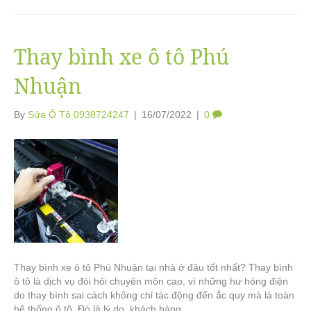
Thay bình xe ô tô Phú
Nhuận
By
Sửa Ô Tô 0938724247
|
16/07/2022
|
0
Thay bình xe ô tô Phú Nhuận tại nhà ở đâu tốt nhất? Thay bình
ô tô là dịch vụ đòi hỏi chuyên môn cao, vì những hư hỏng điện
do thay bình sai cách không chỉ tác động đến ắc quy mà là toàn
hệ thống ô tô. Đó là lý do, khách hàng…