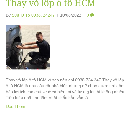
Thay vỏ lốp ô tô HCM
By
Sửa Ô Tô 0938724247
|
10/08/2022
|
0
Thay vỏ lốp ô tô HCM vì sao nên gọi 0938.724.247 Thay vỏ lốp
ô tô HCM là nhu cầu rất phổ biến nhưng để chọn được nơi đảm
bảo lợi ích cho chủ xe ở cả hiện tại và tương lai thì không nhiều.
Tiêu biểu nhất, an tâm nhất chắc hẳn vẫn là…
Đọc Thêm