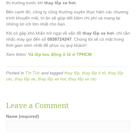
thị trường trước khi
thay lốp xe hơi
.
Bên cạnh đó, công ty cũng thường xuyên thực hiện các chương
trình khuyến mãi, tri ân sẽ giúp tiết kiệm chi phí và mang lại
những lợi ích lớn nhất cho bạn.
Khi có gặp khó khăn trở ngại về vấn đề
thay lốp xe hơi
, chỉ cần
nhấc máy gọi đến số
0938724247
. Chúng tôi sẽ có mặt trong
thời gian sớm nhất để phục vụ quý khách!
Xem thêm:
Vá lốp lưu động ô tô ở TPHCM
Posted in
Tin Tức
and tagged
thay lốp
,
thay lốp ô tô
,
thay lốp
oto
,
thay lốp xe
,
thay lốp xe hơi
,
thay lốp xe oto
Leave a Comment
Name (required)