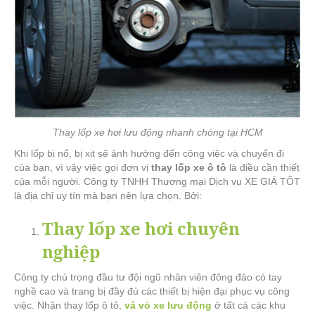
Thay lốp xe hơi lưu động nhanh chóng tại HCM
Khi lốp bị nổ, bị xịt sẽ ảnh hưởng đến công việc và chuyến đi
của bạn, vì vậy việc gọi đơn vị
thay lốp xe ô tô
là điều cần thiết
của mỗi người. Công ty TNHH Thương mại Dịch vụ XE GIÁ TỐT
là địa chỉ uy tín mà bạn nên lựa chọn. Bởi:
Thay lốp xe hơi chuyên
nghiệp
Công ty chú trọng đầu tư đội ngũ nhân viên đông đảo có tay
nghề cao và trang bị đầy đủ các thiết bị hiện đại phục vụ công
việc. Nhận thay lốp ô tô,
vá vỏ xe lưu động
ở tất cả các khu