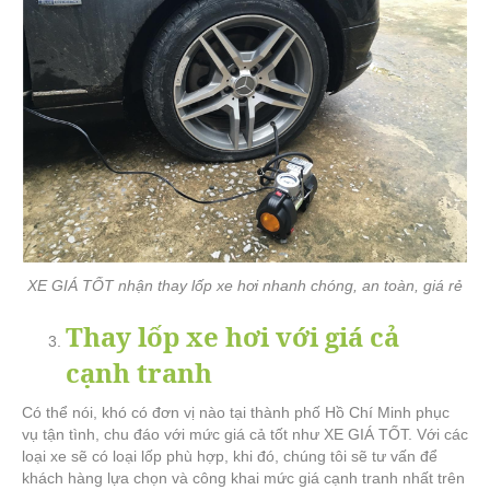
XE GIÁ TỐT nhận thay lốp xe hơi nhanh chóng, an toàn, giá rẻ
Thay lốp xe hơi với giá cả
cạnh tranh
Có thể nói, khó có đơn vị nào tại thành phố Hồ Chí Minh phục
vụ tận tình, chu đáo với mức giá cả tốt như XE GIÁ TỐT. Với các
loại xe sẽ có loại lốp phù hợp, khi đó, chúng tôi sẽ tư vấn để
khách hàng lựa chọn và công khai mức giá cạnh tranh nhất trên