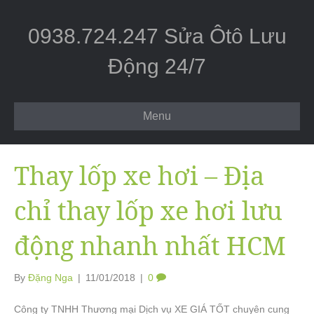
0938.724.247 Sửa Ôtô Lưu
Động 24/7
Menu
Thay lốp xe hơi – Địa
chỉ thay lốp xe hơi lưu
động nhanh nhất HCM
By
Đặng Nga
|
11/01/2018
|
0
Công ty TNHH Thương mại Dịch vụ XE GIÁ TỐT chuyên cung