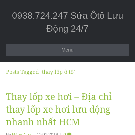
0938.724.247 Sửa Ôtô Lưu
Động 24/7
Menu
Posts Tagged ‘thay lốp ô tô’
Thay lốp xe hơi – Địa chỉ
thay lốp xe hơi lưu động
nhanh nhất HCM
By
Đặng Nga
|
11/01/2018
|
0