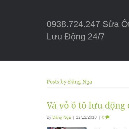
0938.724.247 Sửa Ô
Lưu Động 24/7
Posts by Đặng Nga
Vá vỏ ô tô lưu động
By
Đặng Nga
|
12/12/2018
|
0