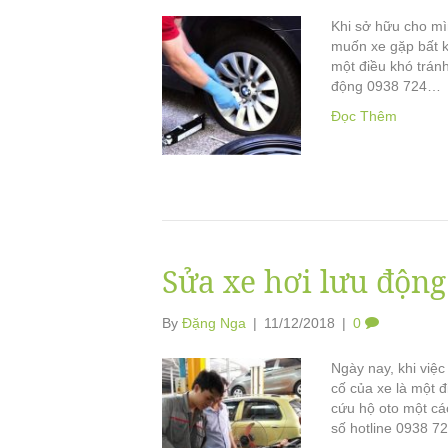
Khi sở hữu cho mìn
muốn xe gặp bất kì
một điều khó tránh
động 0938 724…
Đọc Thêm
Sửa xe hơi lưu động
By
Đặng Nga
|
11/12/2018
|
0
Ngày nay, khi việ
cố của xe là một đ
cứu hộ oto một các
số hotline 0938 