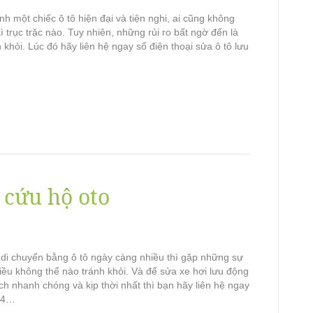
h một chiếc ô tô hiện đại và tiện nghi, ai cũng không
 trục trặc nào. Tuy nhiên, những rủi ro bất ngờ đến là
 khỏi. Lúc đó hãy liên hệ ngay số điện thoại sửa ô tô lưu
 cứu hộ oto
c di chuyển bằng ô tô ngày càng nhiều thì gặp những sự
iều không thể nào tránh khỏi. Và để sửa xe hơi lưu động
h nhanh chóng và kịp thời nhất thì bạn hãy liên hệ ngay
724…