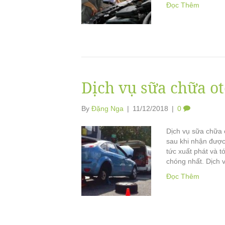
Đọc Thêm
Dịch vụ sữa chữa ot
By
Đặng Nga
|
11/12/2018
|
0
Dịch vụ sữa chữa o
sau khi nhận được 
tức xuất phát và 
chóng nhất. Dịch
Đọc Thêm