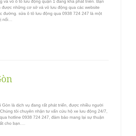
ng vá vỏ ô tô lưu động quận 1 đang khá phát triển. Bạn
m được những cơ sở vá vỏ lưu động qua các website
ọc đường. sửa ô tô lưu động qua 0938 724 247 là một
ị nổi…
Gòn
 Gòn là dịch vụ đang rất phát triển, được nhiều người
 Chúng tôi chuyên nhận tư vấn cứu hộ xe lưu động 24/7,
 qua hotline 0938 724 247, đảm bảo mang lại sự thuận
hất cho bạn.…