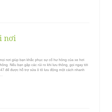
i nơi
mọi nơi giúp bạn khắc phục sự cố hư hỏng của xe hơi
thông. Nếu bạn gặp các rủi ro khi lưu thông, gọi ngay tới
247 để được hỗ trợ sửa ô tô lưu động một cách nhanh
g…