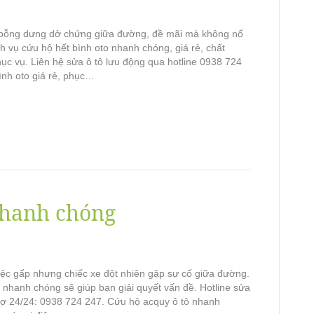
 bỗng dưng dở chứng giữa đường, đề mãi mà không nổ
h vụ cứu hộ hết bình oto nhanh chóng, giá rẻ, chất
ục vụ. Liên hệ sửa ô tô lưu động qua hotline 0938 724
ình oto giá rẻ, phục…
nhanh chóng
iệc gấp nhưng chiếc xe đột nhiên gặp sự cố giữa đường.
 nhanh chóng sẽ giúp bạn giải quyết vấn đề. Hotline sửa
trợ 24/24: 0938 724 247. Cứu hộ acquy ô tô nhanh