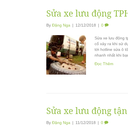
Sửa xe lưu động T
By
Đặng Nga
|
12/12/2018
|
0
Sửa xe lưu động t
cố xảy ra khi sử d
tới hotline sửa ô 
nhanh nhất khi b
Đọc Thêm
Sửa xe lưu động tận
By
Đặng Nga
|
11/12/2018
|
0