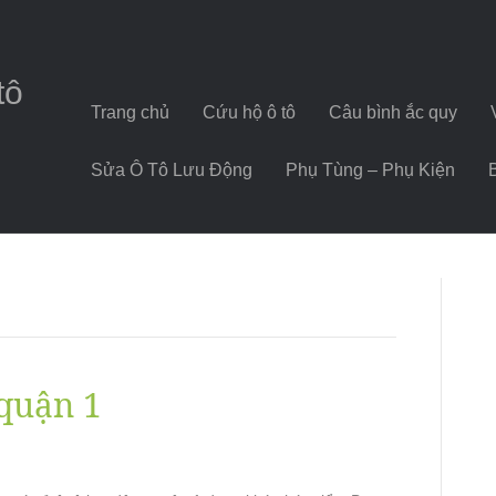
tô
Trang chủ
Cứu hộ ô tô
Câu bình ắc quy
Sửa Ô Tô Lưu Động
Phụ Tùng – Phụ Kiện
 quận 1