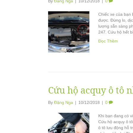
By
Đặng Nga
|
10/12/2018
|
0
Chiếc xe của bạn
được. Đừng lo, dịc
lượng sẵn sàng ph
247. Cứu hộ hết b
Đọc Thêm
Cứu hộ acquy ô tô 
By
Đặng Nga
|
10/12/2018
|
0
Khi bạn đang có v
Cứu hộ acquy ô tô
ô tô lưu động hỗ 