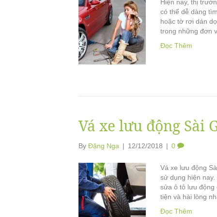
Hiện nay, thị trườ
có thể dễ dàng tì
hoặc tờ rơi dán d
trong những đơn v
Đọc Thêm
Vá xe lưu động Sài 
By
Đặng Nga
|
12/12/2018
|
0
Vá xe lưu động Sài
sử dụng hiện nay.
sửa ô tô lưu động
tiện và hài lòng n
Đọc Thêm