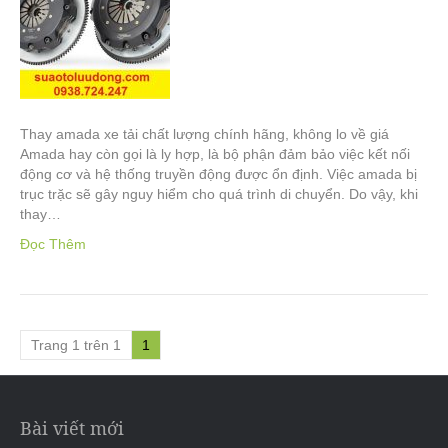
Thay amada xe tải chất lượng chính hãng, không lo về giá
Amada hay còn gọi là ly hợp, là bộ phận đảm bảo việc kết nối
động cơ và hệ thống truyền động được ổn định. Việc amada bị
trục trặc sẽ gây nguy hiểm cho quá trình di chuyển. Do vậy, khi
thay…
Đọc Thêm
Trang 1 trên 1
1
Bài viết mới