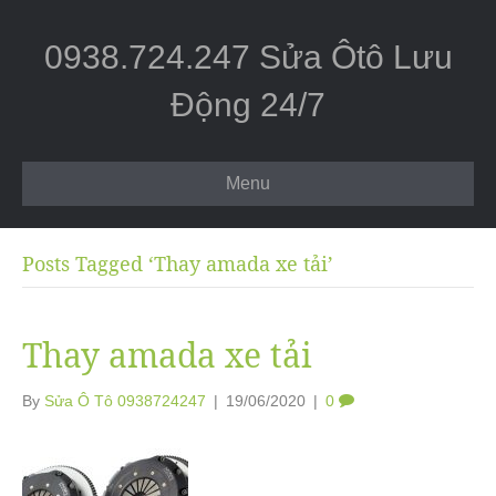
0938.724.247 Sửa Ôtô Lưu
Động 24/7
Menu
Posts Tagged ‘Thay amada xe tải’
Thay amada xe tải
By
Sửa Ô Tô 0938724247
|
19/06/2020
|
0