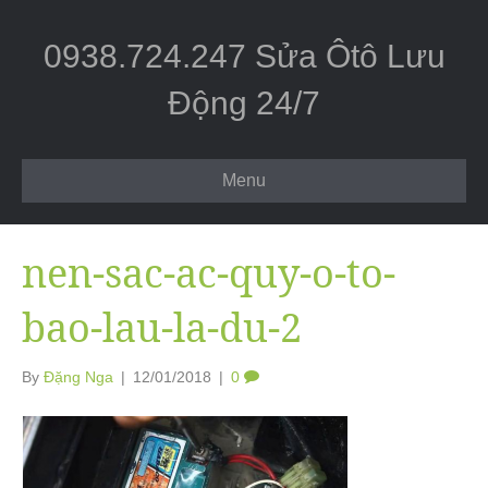
0938.724.247 Sửa Ôtô Lưu
Động 24/7
Menu
nen-sac-ac-quy-o-to-
bao-lau-la-du-2
By
Đặng Nga
|
12/01/2018
|
0