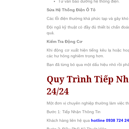
Tư vấn bảo dưỡng hệ thống điện.
Sửa Hệ Thống Điện Ô Tô
Các lỗi điện thường khá phức tạp và gây kh
Đội ngũ kỹ thuật có đầy đủ thiết bị chẩn đo
quả.
Kiểm Tra Động Cơ
Khi động cơ xuất hiện tiếng kêu lạ hoặc ho
các hư hỏng nghiêm trọng hơn.
Bạn đã từng bỏ qua một dấu hiệu nhỏ rồi phả
Quy Trình Tiếp Nh
24/24
Một đơn vị chuyên nghiệp thường làm việc the
Bước 1: Tiếp Nhận Thông Tin
Khách hàng liên hệ qua
hotline 0938 724 2
Bước 2: Điều Phối Kỹ Thuật Viên