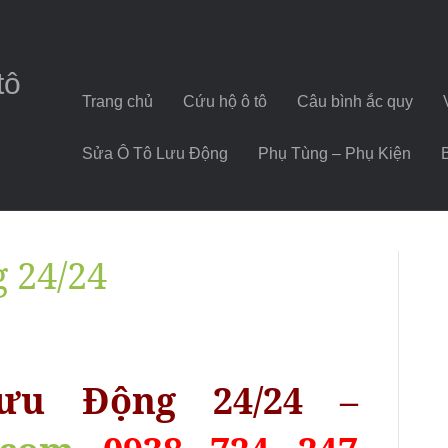
tô
Trang chủ
Cứu hộ ô tô
Câu bình ắc quy
Sửa Ô Tô Lưu Động
Phụ Tùng – Phụ Kiện
g 24/24
u Động 24/24 –