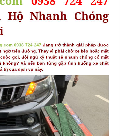
.com
0938 724 247
u Hộ Nhanh Chóng
i
ng.com
0938 724 247
đang trở thành giải pháp được
ất ngờ trên đường. Thay vì phải chờ xe kéo hoặc mất
t cuộc gọi, đội ngũ kỹ thuật sẽ nhanh chóng có mặt
hải không? Và nếu bạn từng gặp tình huống xe chết
 trị của dịch vụ này.