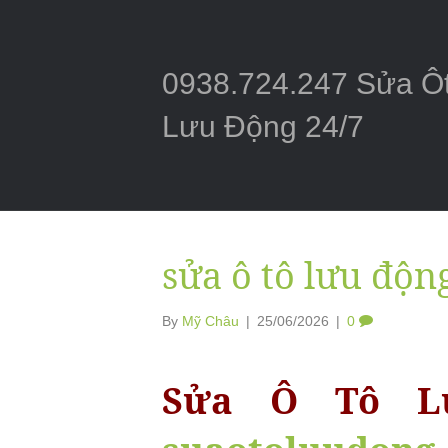
0938.724.247 Sửa Ô
Lưu Động 24/7
sửa ô tô lưu độn
By
Mỹ Châu
|
25/06/2026
|
0
Sửa Ô Tô Lư