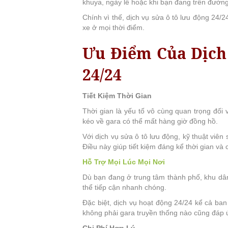
khuya, ngày lễ hoặc khi bạn đang trên đường
Chính vì thế, dịch vụ sửa ô tô lưu động 24/
xe ở mọi thời điểm.
Ưu Điểm Của Dịch
24/24
Tiết Kiệm Thời Gian
Thời gian là yếu tố vô cùng quan trọng đối 
kéo về gara có thể mất hàng giờ đồng hồ.
Với dịch vụ sửa ô tô lưu động, kỹ thuật viên
Điều này giúp tiết kiệm đáng kể thời gian và c
Hỗ Trợ Mọi Lúc Mọi Nơi
Dù bạn đang ở trung tâm thành phố, khu dân 
thể tiếp cận nhanh chóng.
Đặc biệt, dịch vụ hoạt động 24/24 kể cả ban
không phải gara truyền thống nào cũng đáp
Chi Phí Hợp Lý