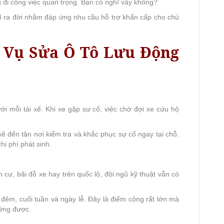
 đi công việc quan trọng. Bạn có nghĩ vậy không?
24 ra đời nhằm đáp ứng nhu cầu hỗ trợ khẩn cấp cho chủ
 Vụ Sửa Ô Tô Lưu Động
với mỗi tài xế. Khi xe gặp sự cố, việc chờ đợi xe cứu hộ
 sẽ đến tận nơi kiểm tra và khắc phục sự cố ngay tại chỗ.
hi phí phát sinh.
cư, bãi đỗ xe hay trên quốc lộ, đội ngũ kỹ thuật vẫn có
 đêm, cuối tuần và ngày lễ. Đây là điểm cộng rất lớn mà
 ứng được.