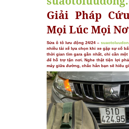
suaotoluudong
Giải Pháp Cứ
Mọi Lúc Mọi Nơ
Sửa ô tô lưu động 24/24 –
suaotoluudo
nhiều tài xế lựa chọn khi xe gặp sự cố b
thời gian tìm gara gần nhất, chỉ cần mộ
để hỗ trợ tận nơi. Nghe thật tiện lợi p
máy giữa đường, chắc hẳn bạn sẽ hiểu giá