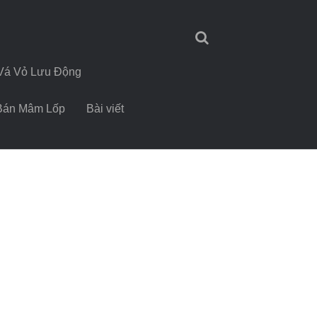
Vá Vỏ Lưu Động
Bán Mâm Lốp
Bài viết