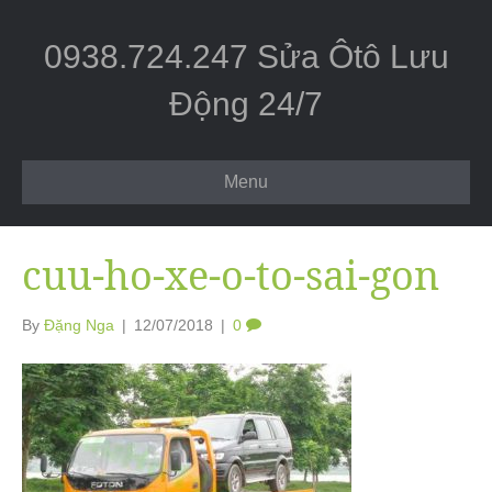
0938.724.247 Sửa Ôtô Lưu
Động 24/7
Menu
cuu-ho-xe-o-to-sai-gon
By
Đặng Nga
|
12/07/2018
|
0