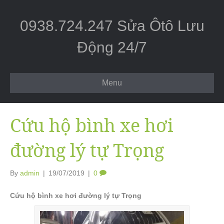
0938.724.247 Sửa Ôtô Lưu
Động 24/7
Menu
Cứu hộ bình xe hơi
đường lý tự Trọng
By
admin
|
19/07/2019
|
0
Cứu hộ bình xe hơi đường lý tự Trọng