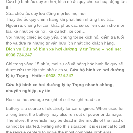
Cứu hộ bình ắc quy xe hơi, kích nổ ắc quy cho xe hoạt động tức
thì
Sửa chữa ắc quy lưu động mọi lúc mọi nơi
Thay thế ắc quy chính hãng khi phát hiện những trục trặc
Ngoài ra, chúng tôi còn khắc phục các sự cố liên quan cho mọi
loại xe như: xe xe hơi, xe du lịch, xe con…
Với những chiếc ắc quy yếu, chúng tôi sẽ kích nổ, kiểm tra tuổi
thọ và đưa ra những tư vấn hữu ích nhất cho khách hàng.
Dịch vụ Cứu hộ bình xe hơi đường lý tự Trọng – hotline:
0938.724.247
Chỉ trong vòng 15 phút, mọi sự cố về hỏng hóc bình ắc quy sẽ
được cứu trợ kịp thời nhờ dịch vụ
Cứu hộ bình xe hơi đường
lý tự Trọng
– Hotline
0938. 724.247
Cứu hộ bình xe hơi đường lý tự Trọng nhanh chóng,
chuyên nghiệp, uy tín.
Rescue the average weight of self-weight road car
Battery is a source of electricity for car engines. When used for
a long time, the battery may also run out of power or damage.
Therefore, the vehicle may be dead in the middle of the road or
cannot be started. Falling into this situation, it is essential to call
the rescue centers to solve the most complete problems.