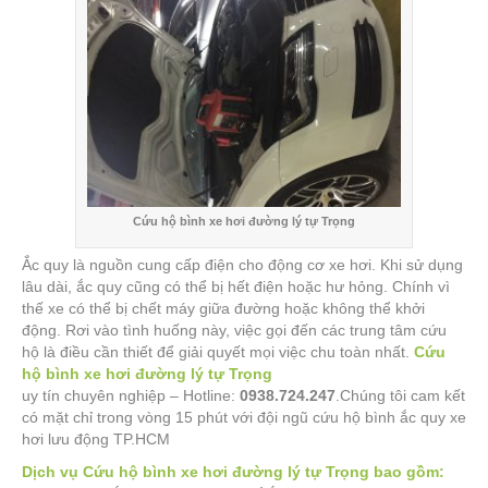
Cứu hộ bình xe hơi đường lý tự Trọng
Ắc quy là nguồn cung cấp điện cho động cơ xe hơi. Khi sử dụng
lâu dài, ắc quy cũng có thể bị hết điện hoặc hư hỏng. Chính vì
thế xe có thể bị chết máy giữa đường hoặc không thể khởi
động. Rơi vào tình huống này, việc gọi đến các trung tâm cứu
hộ là điều cần thiết để giải quyết mọi việc chu toàn nhất.
Cứu
hộ bình xe hơi đường lý tự Trọng
uy tín chuyên nghiệp – Hotline:
0938.724.247
.Chúng tôi cam kết
có mặt chỉ trong vòng 15 phút với đội ngũ cứu hộ bình ắc quy xe
hơi lưu động TP.HCM
Dịch vụ Cứu hộ bình xe hơi đường lý tự Trọng bao gồm: