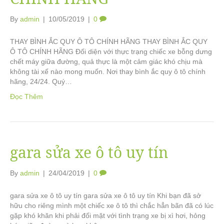
By
admin
|
10/05/2019
|
0
THAY BÌNH ẮC QUY Ô TÔ CHÍNH HÃNG THAY BÌNH ẮC QUY
Ô TÔ CHÍNH HÃNG Đối diện với thực trạng chiếc xe bỗng dưng
chết máy giữa đường, quả thực là một cảm giác khó chịu mà
không tài xế nào mong muốn. Nơi thay bình ắc quy ô tô chính
hãng, 24/24. Quý…
Đọc Thêm
gara sửa xe ô tô uy tín
By
admin
|
24/04/2019
|
0
gara sửa xe ô tô uy tín gara sửa xe ô tô uy tín Khi bạn đã sở
hữu cho riêng mình một chiếc xe ô tô thì chắc hẳn bãn đã có lúc
gặp khó khăn khi phải đối mặt với tình trạng xe bị xì hơi, hỏng