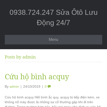
0938.724.247 Sửa Ôtô Lưu
Động 24/7
Menu
Posts by admin
Cứu hộ bình acquy
By
admin
|
24/10/2019
|
0
Cứu hộ bình acquy Hết bình ắc quy, acquy bị tiếp điện kém, xe
không nổ máy được là những sự cố thường gặp khi đi trên
đường. Trong trường hợp này, hãy gọi ngay cho dịch vụ cứu hộ