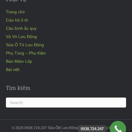
Trang chủ
Cứu hộ ô tô
Câu bình ắc quy
Vá Vỏ Lưu Động
Sửa Ô Tô Lưu Động
Phụ Tùng – Phụ Kiện
Bán Mâm Lốp
Bài viết
Tìm kiếm
© 2026 0938.724.247 Sửa Ôtô Lưu Động 24/7
|
Powered by
Beaver
0938.724.247