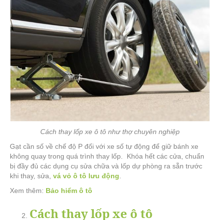
Cách thay lốp xe ô tô như thợ chuyên nghiệp
Gạt cần số về chế độ P đối với xe số tự động để giữ bánh xe
không quay trong quá trình thay lốp. Khóa hết các cửa, chuẩn
bị đầy đủ các dụng cụ sửa chữa và lốp dự phòng ra sẵn trước
khi thay, sửa,
vá vỏ ô tô lưu động
.
Xem thêm:
Bảo hiểm ô tô
Cách thay lốp xe ô tô