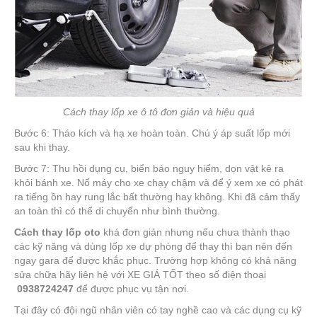
Cách thay lốp xe ô tô đơn giản và hiệu quả
Bước 6: Tháo kích và hạ xe hoàn toàn. Chú ý áp suất lốp mới
sau khi thay.
Bước 7: Thu hồi dụng cụ, biển báo nguy hiểm, dọn vật kê ra
khỏi bánh xe. Nổ máy cho xe chạy chậm và để ý xem xe có phát
ra tiếng ồn hay rung lắc bất thường hay không. Khi đã cảm thấy
an toàn thì có thể di chuyển như bình thường.
Cách thay lốp oto
khá đơn giản nhưng nếu chưa thành thạo
các kỹ năng và dùng lốp xe dự phòng để thay thì bạn nên đến
ngay gara để được khắc phục. Trường hợp không có khả năng
sửa chữa hãy liên hệ với XE GIÁ TỐT theo số điện thoại
0938724247
để được phục vụ tận nơi.
Tại đây có đội ngũ nhân viên có tay nghề cao và các dụng cụ kỹ