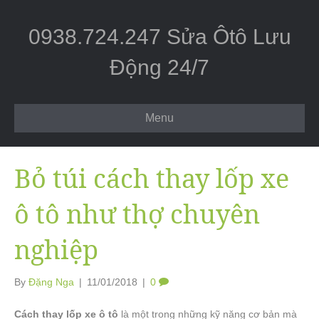
0938.724.247 Sửa Ôtô Lưu
Động 24/7
Menu
Bỏ túi cách thay lốp xe
ô tô như thợ chuyên
nghiệp
By
Đặng Nga
|
11/01/2018
|
0
Cách thay lốp xe ô tô
là một trong những kỹ năng cơ bản mà