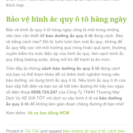
thích hợp.
Bảo vệ bình ắc quy ô tô hàng ngày
Bảo vệ bình ắc quy ô tô hàng ngày cũng là một trong những
việc làm cần thiết để
bảo dưỡng ắc quy ô tô
đúng cách. Bảo
vệ bằng cách nào? Đó là: luôn luôn làm mát ắc quy; không để
ắc quy tiếp xúc với môi trường quá nóng hoặc quá lạnh; thường
xuyên kiểm tra mức điện áp của bình ắc quy; làm sạch bình ắc
quy bằng baking soda; dùng mỡ bò để tránh bị ăn mòn…
Trên đây là những
cách bảo dưỡng ắc quy ô tô
đúng cách
mà bạn có thể tham khảo để có thêm kinh nghiệm trong việc
bảo dưỡng, sử dụng bình ắc quy ô tô. Nếu bình ắc quy ô tô của
bạn sắp hết điện và bạn sợ sẽ hết trên đường thì hãy lưu ngay
số điện thoại
0938.724.247
của Công Ty TNHH Thương Mại
Dịch Vụ XE GIÁ TỐT với dịch vụ câu bình ô tô và
bảo dưỡng
ắc quy ô tô
để không làm gián đoạn chặng đường đi bạn nhé!
Xem thêm:
Vá xe lưu động HCM
Posted in
Tin Tức
and tagged
bảo dưỡng ắc quy ô tô
,
cách bảo