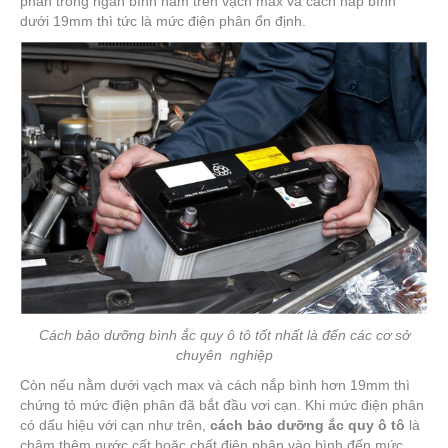
phân trong ngăn bình nằm trên vạch max và cách nắp bình
dưới 19mm thì tức là mức điện phân ổn định.
Cách bảo dưỡng bình ắc quy ô tô tốt nhất là đến các cơ sở
chuyên nghiệp
Còn nếu nằm dưới vạch max và cách nắp bình hơn 19mm thì
chứng tỏ mức điện phân đã bắt đầu vơi cạn. Khi mức điện phân
có dấu hiệu với cạn như trên,
cách bảo dưỡng ắc quy ô tô
là
châm thêm nước cất hoặc chất điện phân vào bình đến mức