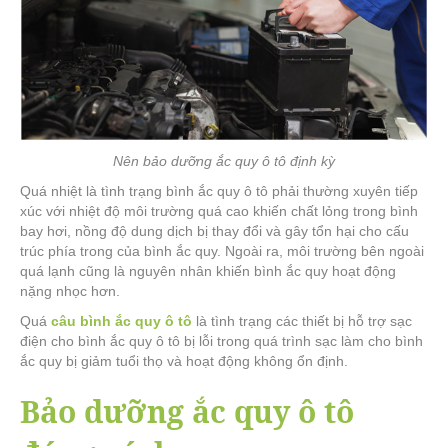
Nên bảo dưỡng ắc quy ô tô định kỳ
Quá nhiệt là tình trạng bình ắc quy ô tô phải thường xuyên tiếp
xúc với nhiệt độ môi trường quá cao khiến chất lỏng trong bình
bay hơi, nồng độ dung dịch bị thay đổi và gây tổn hại cho cấu
trúc phía trong của bình ắc quy. Ngoài ra, môi trường bên ngoài
quá lạnh cũng là nguyên nhân khiến bình ắc quy hoạt động
nặng nhọc hơn.
Quá
câu bình ắc quy ô tô
là tình trạng các thiết bị hỗ trợ sạc
điện cho bình ắc quy ô tô bị lỗi trong quá trình sạc làm cho bình
ắc quy bị giảm tuổi thọ và hoạt động không ổn định.
Bảo dưỡng ắc quy ô tô