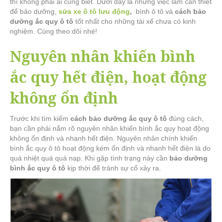
thì không phải ai cũng biết. Dưới đây là những việc làm cần thiết
để bảo dưỡng,
sửa xe ô tô lưu động
,
bình ô tô và
cách bảo
dưỡng ắc quy ô tô
tốt nhất cho những tài xế chưa có kinh
nghiệm. Cùng theo dõi nhé!
Nguyên nhân khiến bình
ắc quy hết điện, hoạt động
không ổn định
Trước khi tìm kiếm
cách
bảo dưỡng ắc quy ô tô
đúng cách,
bạn cần phải nắm rõ nguyên nhân khiến bình ắc quy hoạt động
không ổn định và nhanh hết điện. Nguyên nhân chính khiến
bình ắc quy ô tô hoạt động kém ổn định và nhanh hết điện là do
quá nhiệt quá quá nạp. Khi gặp tình trạng này cần
bảo dưỡng
bình ắc quy ô tô
kịp thời để tránh sự cố xảy ra.