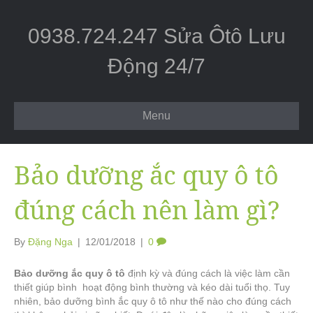
0938.724.247 Sửa Ôtô Lưu
Động 24/7
Menu
Bảo dưỡng ắc quy ô tô
đúng cách nên làm gì?
By
Đặng Nga
|
12/01/2018
|
0
Bảo dưỡng ắc quy ô tô
định kỳ và đúng cách là việc làm cần
thiết giúp bình hoạt động bình thường và kéo dài tuổi thọ. Tuy
nhiên, bảo dưỡng bình ắc quy ô tô như thế nào cho đúng cách