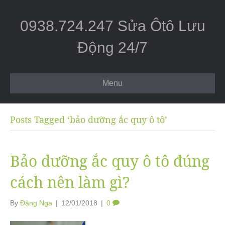
0938.724.247 Sửa Ôtô Lưu
Động 24/7
Menu
Posts Tagged ‘bảo dưỡng ắc quy ô tô’
Bảo dưỡng ắc quy ô tô đúng
cách nên làm gì?
By
Đặng Nga
|
12/01/2018
|
0