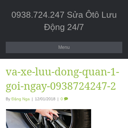
0938.724.247 Sửa Ôtô Lưu
Động 24/7
Menu
va-xe-luu-dong-quan-1-
goi-ngay-0938724247-2
By
Đặng Nga
|
12/01/2018
|
0