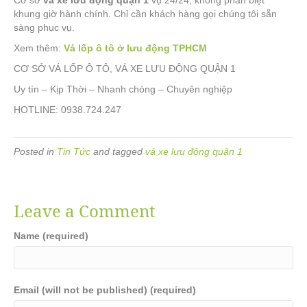
Cơ sở
vá xe lưu động quận 1
vụ 24/24, không phân biệt
khung giờ hành chính. Chỉ cần khách hàng gọi chúng tôi sẵn
sàng phục vụ.
Xem thêm:
Vá lốp ô tô ở lưu động TPHCM
CƠ SỞ VÁ LỐP Ô TÔ, VÁ XE LƯU ĐỘNG QUẬN 1
Uy tín – Kịp Thời – Nhanh chóng – Chuyên nghiệp​
HOTLINE: 0938.724.247
Posted in
Tin Tức
and tagged
vá xe lưu động quận 1
Leave a Comment
Name (required)
Email (will not be published) (required)