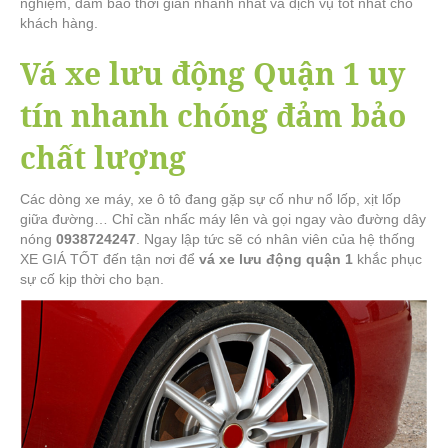
nghiệm, đảm bảo thời gian nhanh nhất và dịch vụ tốt nhất cho
khách hàng.
Vá xe lưu động Quận 1 uy
tín nhanh chóng đảm bảo
chất lượng
Các dòng xe máy, xe ô tô đang gặp sự cố như nổ lốp, xịt lốp
giữa đường… Chỉ cần nhấc máy lên và gọi ngay vào đường dây
nóng
0938724247
. Ngay lập tức sẽ có nhân viên của hệ thống
XE GIÁ TỐT đến tận nơi để
vá xe lưu động quận 1
khắc phục
sự cố kịp thời cho bạn.