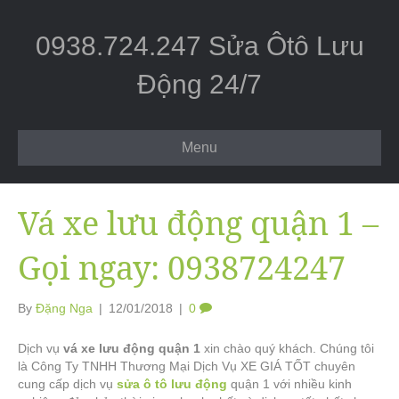
0938.724.247 Sửa Ôtô Lưu
Động 24/7
Menu
Vá xe lưu động quận 1 –
Gọi ngay: 0938724247
By
Đặng Nga
|
12/01/2018
|
0
Dịch vụ
vá xe lưu động quận 1
xin chào quý khách. Chúng tôi
là Công Ty TNHH Thương Mại Dịch Vụ XE GIÁ TỐT chuyên
cung cấp dịch vụ
sửa ô tô lưu động
quận 1 với nhiều kinh