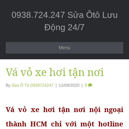
0938.724.247 Sửa Ôtô Lưu
Động 24/7
Menu
Vá vỏ xe hơi tận nơi
By
Sửa Ô Tô 0938724247
|
12/09/2020
|
0
Vá vỏ xe hơi tận nơi nội ngoại
thành HCM chỉ với một hotline