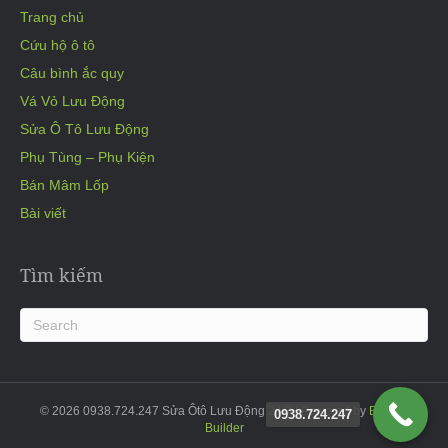
Trang chủ
Cứu hộ ô tô
Câu bình ắc quy
Vá Vỏ Lưu Động
Sửa Ô Tô Lưu Động
Phụ Tùng – Phụ Kiện
Bán Mâm Lốp
Bài viết
Tìm kiếm
© 2026 0938.724.247 Sửa Ôtô Lưu Động 24/7
|
Powered by
Beaver
0938.724.247
Builder