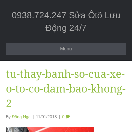
0938.724.247 Sửa Ôtô Lưu
Động 24/7
Menu
tu-thay-banh-so-cua-xe-
o-to-co-dam-bao-khong-
2
By
Đặng Nga
|
11/01/2018
|
0