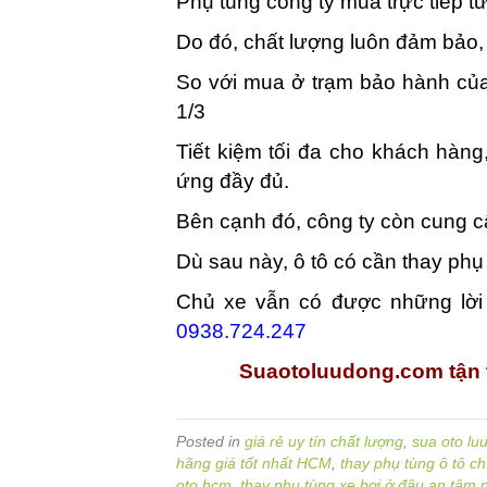
Phụ tùng công ty mua trực tiếp t
Do đó, chất lượng luôn đảm bảo
So với mua ở trạm bảo hành của 
1/3
Tiết kiệm tối đa cho khách hàn
ứng đầy đủ.
Bên cạnh đó, công ty còn cung c
Dù sau này, ô tô có cần thay ph
Chủ xe vẫn có được những lời 
0938.724.247
Suaotoluudong.com tận 
Posted in
giá rẻ uy tín chất lượng
,
sua oto lu
hãng giá tốt nhất HCM
,
thay phụ tùng ô tô ch
oto hcm
,
thay phụ tùng xe hơi ở đâu an tâm 