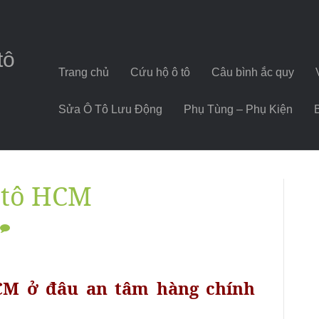
tô
Trang chủ
Cứu hộ ô tô
Câu bình ắc quy
Sửa Ô Tô Lưu Động
Phụ Tùng – Phụ Kiện
 tô HCM
CM ở đâu an tâm hàng chính