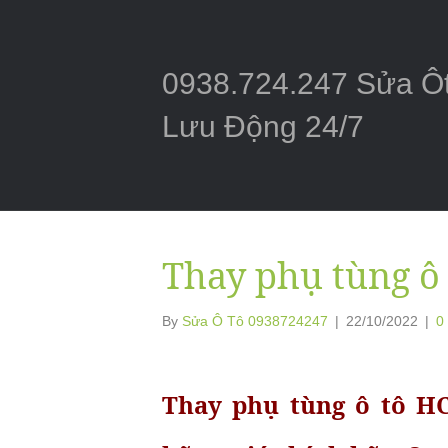
0938.724.247 Sửa Ô
Lưu Động 24/7
Thay phụ tùng ô
By
Sửa Ô Tô 0938724247
|
22/10/2022
|
0
Thay phụ tùng ô tô H