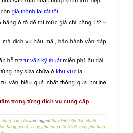
ừ nhà sản xuất hoặc nhập khẩu trực tiếp
, còn
giá thành lại rất tốt
.
hãng ô tô để thì mức giá chỉ bằng 1/2 –
g, mà dịch vụ hậu mãi, bảo hành vẫn đáp
ấp hỗ trợ
tư vấn kỹ thuật
miễn phí lâu dài.
ụ tùng hay sửa chữa ở
khu vực
lạ
tư vấn hiệu quả nhất thông qua hotline
tâm trong từng dịch vụ cung cấp
u dong
,
Tin Tức
and tagged
thay linh kiện ô tô chính
ính hãng giá rẻ
,
Thay phụ tùng ô tô HCM
,
thay phu tung
nhất