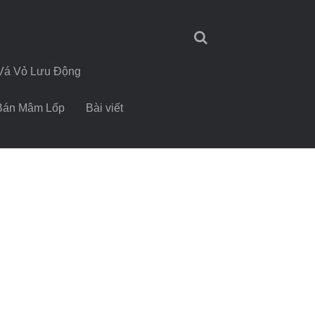
Vá Vỏ Lưu Động
Bán Mâm Lốp
Bài viết