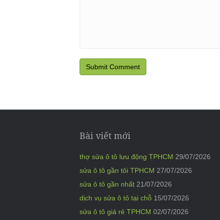
Bài viết mới
thợ sửa ô tô lưu động TPHCM
29/07/2026
sửa ô tô gần tôi TPHCM
27/07/2026
sửa ô tô gần nhất
21/07/2026
dịch vụ sửa ô tô tại chỗ
15/07/2026
sửa ô tô giá rẻ TPHCM
02/07/2026