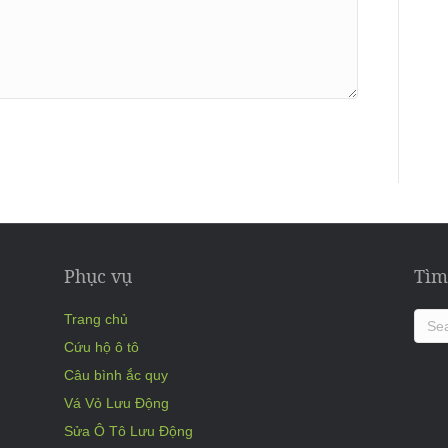
Phục vụ
Tìm
Trang chủ
Cứu hộ ô tô
Câu bình ắc quy
Vá Vỏ Lưu Động
Sửa Ô Tô Lưu Động