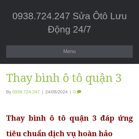
0938.724.247 Sửa Ôtô Lưu
Động 24/7
Menu
Thay bình ô tô quận 3
By
0938.724.247
|
24/08/2024
|
0
Thay bình ô tô quận 3 đáp ứng
tiêu chuẩn dịch vụ hoàn hảo