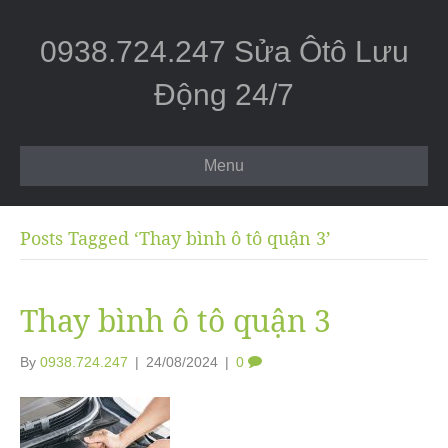
0938.724.247 Sửa Ôtô Lưu
Động 24/7
Menu
Posts Tagged ‘Thay bình ô tô quận 3’
Thay bình ô tô quận 3
By
0938.724.247
|
24/08/2024
|
0