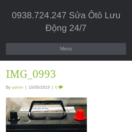
0938.724.247 Sửa Ôtô Lưu
Động 24/7
Menu
IMG_0993
By
admin
|
10/05/2019
|
0