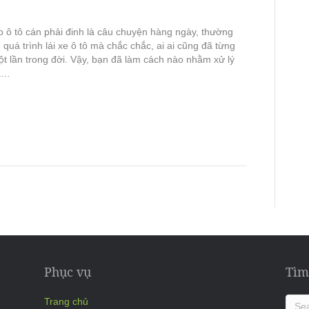
o ô tô cán phải đinh là câu chuyện hàng ngày, thường
 quá trình lái xe ô tô mà chắc chắc, ai ai cũng đã từng
ột lần trong đời. Vậy, bạn đã làm cách nào nhằm xử lý
ả…
Phục vụ
Tìm
Trang chủ