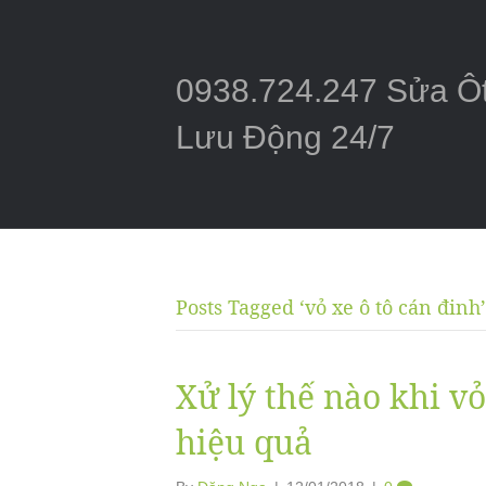
0938.724.247 Sửa Ô
Lưu Động 24/7
Posts Tagged ‘vỏ xe ô tô cán đinh’
Xử lý thế nào khi v
hiệu quả