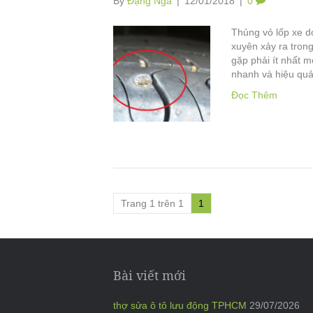
By
Đặng Nga
|
12/01/2018
|
0
Thủng vỏ lốp xe d
xuyên xảy ra trong
gặp phải ít nhất m
nhanh và hiệu qu
Đọc Thêm
Trang 1 trên 1
1
Bài viết mới
thợ sửa ô tô lưu động TPHCM
29/07/2026