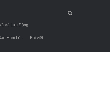
Vá Vỏ Lưu Động
Bán Mâm Lốp
Bài viết