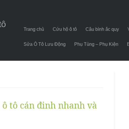
tô
Trang chủ
Cứu hộ ô tô
Câu bình ắc quy
Sửa Ô Tô Lưu Động
Phụ Tùng – Phụ Kiện
ỏ ô tô cán đinh nhanh và