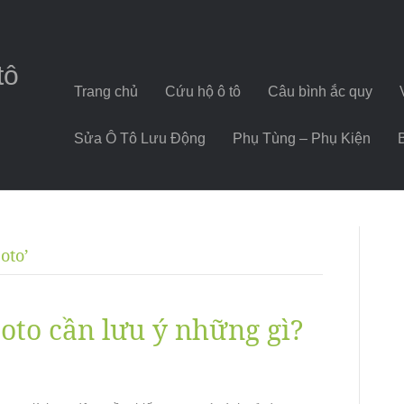
tô
Trang chủ
Cứu hộ ô tô
Câu bình ắc quy
Sửa Ô Tô Lưu Động
Phụ Tùng – Phụ Kiện
oto’
oto cần lưu ý những gì?