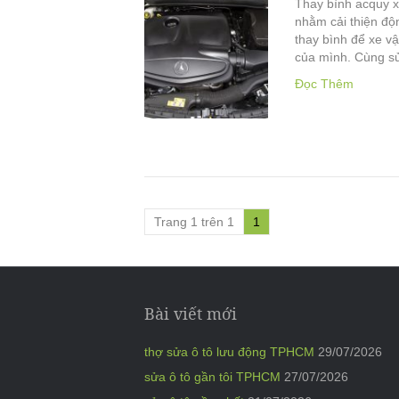
Thay bình acquy xe
nhằm cải thiện độn
thay bình để xe v
của mình. Cùng s
Đọc Thêm
Trang 1 trên 1
1
Bài viết mới
thợ sửa ô tô lưu động TPHCM
29/07/2026
sửa ô tô gần tôi TPHCM
27/07/2026