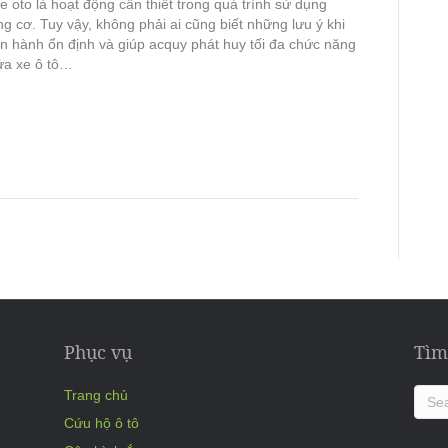
 oto là hoạt động cần thiết trong quá trình sử dụng
g cơ. Tuy vậy, không phải ai cũng biết những lưu ý khi
ận hành ổn định và giúp acquy phát huy tối đa chức năng
ửa xe ô tô…
Phục vụ
Tìm
Trang chủ
Cứu hộ ô tô