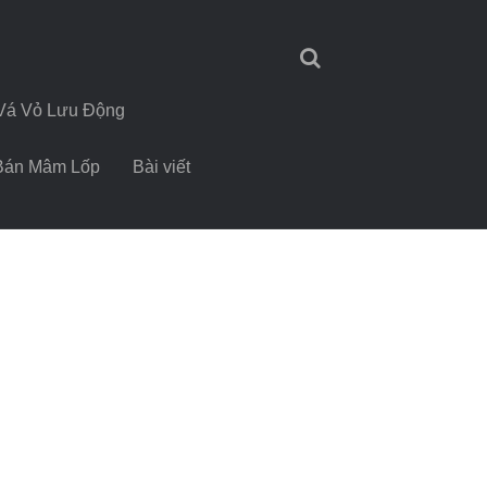
Vá Vỏ Lưu Động
Bán Mâm Lốp
Bài viết