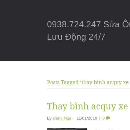
0938.724.247 Sửa Ô
Lưu Động 24/7
Posts Tagged ‘thay binh acquy xe 
Thay bình acquy xe 
By
Đặng Nga
|
11/01/2018
|
0