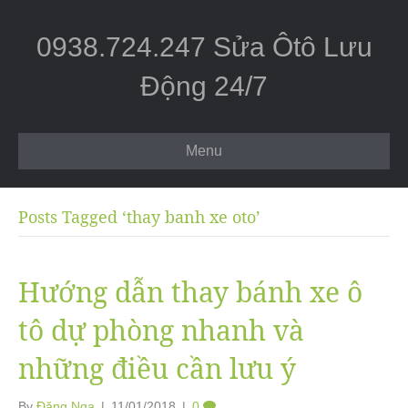
0938.724.247 Sửa Ôtô Lưu
Động 24/7
Menu
Posts Tagged ‘thay banh xe oto’
Hướng dẫn thay bánh xe ô
tô dự phòng nhanh và
những điều cần lưu ý
By
Đặng Nga
|
11/01/2018
|
0