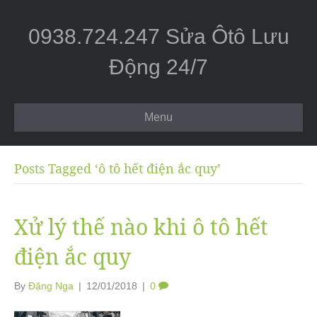
0938.724.247 Sửa Ôtô Lưu
Động 24/7
Menu
Posts Tagged ‘ô tô hết điện ắc quy’
Xử lý thế nào khi ô tô hết
điện ắc quy
By
Đặng Nga
|
12/01/2018
|
0