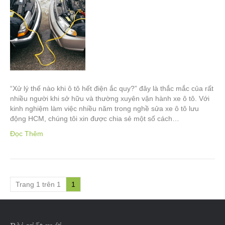
“Xử lý thế nào khi ô tô hết điện ắc quy?” đây là thắc mắc của rất
nhiều người khi sở hữu và thường xuyên vận hành xe ô tô. Với
kinh nghiệm làm việc nhiều năm trong nghề sửa xe ô tô lưu
động HCM, chúng tôi xin được chia sẻ một số cách…
Đọc Thêm
Trang 1 trên 1
1