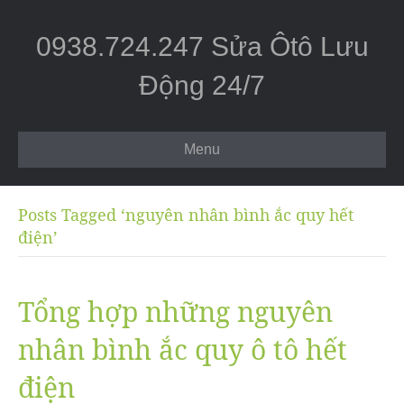
0938.724.247 Sửa Ôtô Lưu
Động 24/7
Menu
Posts Tagged ‘nguyên nhân bình ắc quy hết
điện’
Tổng hợp những nguyên
nhân bình ắc quy ô tô hết
điện