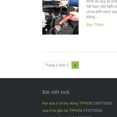
Bình ắc quy là một
hết bạn cần biết 
chưa biết cách nạ
động…
Đọc Thêm
Trang 1 trên 1
1
Bài viết mới
thợ sửa ô tô lưu động TPHCM
29/07/2026
sửa ô tô gần tôi TPHCM
27/07/2026