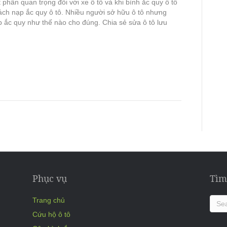
 phần quan trọng đối với xe ô tô và khi bình ắc quy ô tô
cách nạp ắc quy ô tô. Nhiều người sở hữu ô tô nhưng
p ắc quy như thế nào cho đúng. Chia sẻ sửa ô tô lưu
Phục vụ
Tìm
Trang chủ
Cứu hộ ô tô