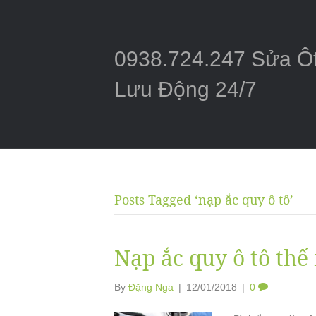
0938.724.247 Sửa Ô
Lưu Động 24/7
Posts Tagged ‘nạp ắc quy ô tô’
Nạp ắc quy ô tô thế
By
Đặng Nga
|
12/01/2018
|
0