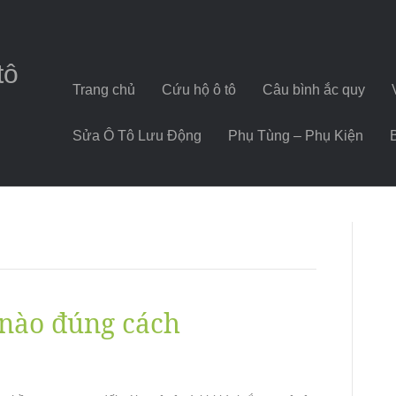
tô
Trang chủ
Cứu hộ ô tô
Câu bình ắc quy
Sửa Ô Tô Lưu Động
Phụ Tùng – Phụ Kiện
 nào đúng cách