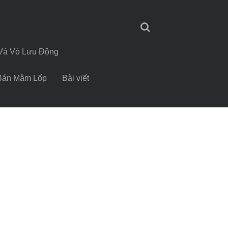
Vá Vỏ Lưu Động
Bán Mâm Lốp
Bài viết