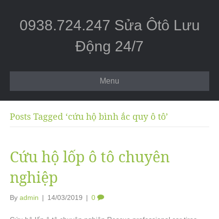
0938.724.247 Sửa Ôtô Lưu
Động 24/7
Menu
Posts Tagged ‘cứu hộ bình ắc quy ô tô’
Cứu hộ lốp ô tô chuyên
nghiệp
By
admin
|
14/03/2019
|
0