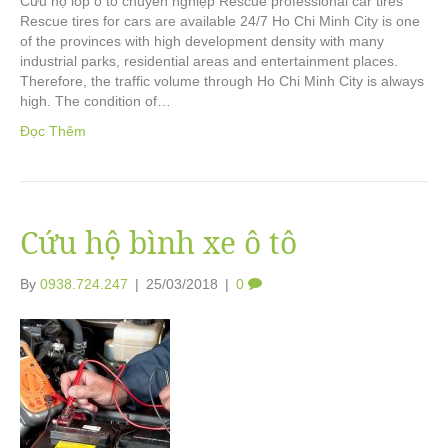
Cứu hộ lốp ô tô chuyên nghiệp Rescue professional car tires
Rescue tires for cars are available 24/7 Ho Chi Minh City is one
of the provinces with high development density with many
industrial parks, residential areas and entertainment places.
Therefore, the traffic volume through Ho Chi Minh City is always
high. The condition of…
Đọc Thêm
Cứu hộ bình xe ô tô
By
0938.724.247
|
25/03/2018
|
0