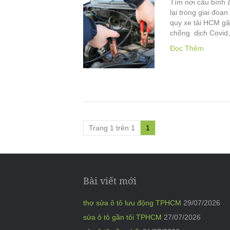
Tìm nơi câu bình 
lại trong giai đoạ
quy xe tải HCM gặ
chống dịch Covid
Đọc Thêm
Trang 1 trên 1
1
Bài viết mới
thợ sửa ô tô lưu động TPHCM
29/07/2026
sửa ô tô gần tôi TPHCM
27/07/2026