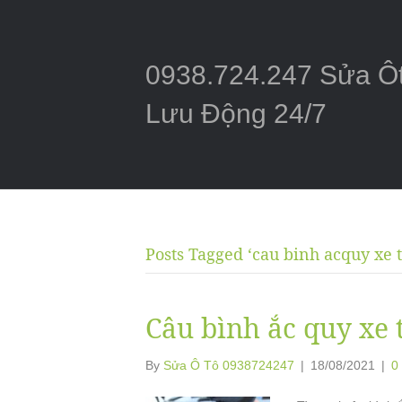
0938.724.247 Sửa Ô
Lưu Động 24/7
Posts Tagged ‘cau binh acquy xe 
Câu bình ắc quy xe
By
Sửa Ô Tô 0938724247
|
18/08/2021
|
0