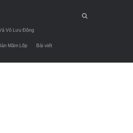
Vá Vỏ Lưu Động
Bán Mâm Lốp
Bài viết