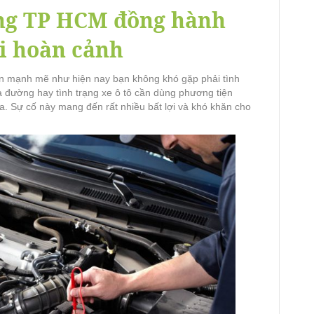
ộng TP HCM đồng hành
i hoàn cảnh
iển mạnh mẽ như hiện nay bạn không khó gặp phải tình
 đường hay tình trạng xe ô tô cần dùng phương tiện
. Sự cố này mang đến rất nhiều bất lợi và khó khăn cho