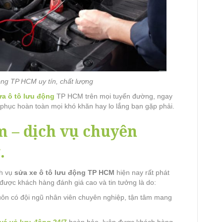
ộng TP HCM uy tín, chất lượng
ửa ô tô lưu động
TP HCM trên mọi tuyến đường, ngay
ắc phục hoàn toàn mọi khó khăn hay lo lắng bạn gặp phải.
 – dịch vụ chuyên
.
ch vụ
sửa xe ô tô lưu động TP HCM
hiện nay rất phát
 được khách hàng đánh giá cao và tin tưởng là do:
luôn có đội ngũ nhân viên chuyên nghiệp, tận tâm mang