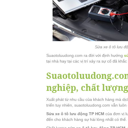
Sửa xe ô tô lưu đ
Suaotoluudong.com ra đời với định hướng
s
tại nhà hay tại các vị trí xảy ra sự cố đã kh
Suaotoluudong.com
nghiệp, chất lượng
Xuất phát từ nhu cầu của khách hàng mà dị
triển tuy nhiên, suaotoluudong.com vẫn luôn
Sửa xe ô tô lưu động TP HCM
của đơn vị 
đến cho khách hàng sự hài lòng nhất có thể.