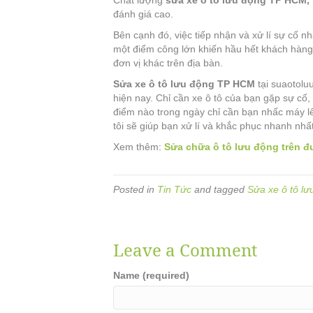
Chất lượng
sửa xe ô tô lưu động TP HCM,
đánh giá cao.
Bên cạnh đó, việc tiếp nhận và xử lí sự cố n
một điểm công lớn khiến hầu hết khách hàng
đơn vị khác trên địa bàn.
Sửa xe ô tô lưu động TP HCM
tại suaotolu
hiện nay. Chỉ cần xe ô tô của bạn gặp sự cố,
điểm nào trong ngày chỉ cần bạn nhấc máy l
tôi sẽ giúp bạn xử lí và khắc phục nhanh nhất
Xem thêm:
Sửa chữa ô tô lưu động trên 
Posted in
Tin Tức
and tagged
Sửa xe ô tô l
Leave a Comment
Name (required)