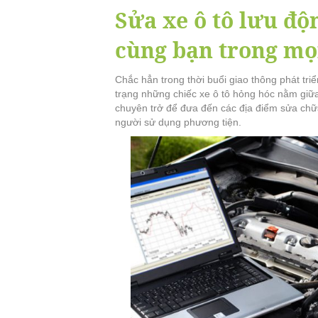
Sửa xe ô tô lưu đ
cùng bạn trong mọ
Chắc hẳn trong thời buổi giao thông phát tr
trạng những chiếc xe ô tô hỏng hóc nằm giữa
chuyên trở để đưa đến các địa điểm sửa chữa
người sử dụng phương tiện.