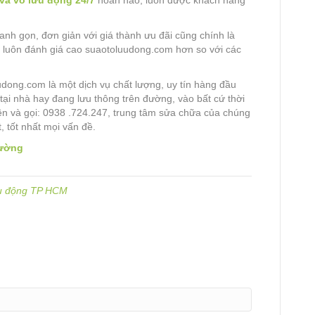
vá vỏ lưu động 24/7
hoàn hảo, luôn được khách hàng
hanh gọn, đơn giản với giá thành ưu đãi cũng chính là
 luôn đánh giá cao suaotoluudong.com hơn so với các
udong.com là một dịch vụ chất lượng, uy tín hàng đầu
 tại nhà hay đang lưu thông trên đường, vào bất cứ thời
ên và gọi: 0938 .724.247, trung tâm sửa chữa của chúng
, tốt nhất mọi vấn đề.
đường
ưu động TP HCM