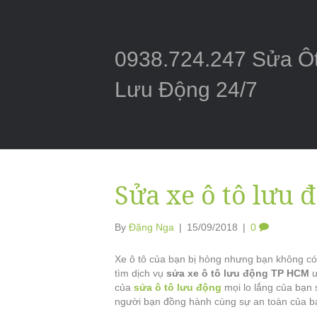
0938.724.247 Sửa Ô
Lưu Động 24/7
Sửa xe ô tô lưu
By
Đặng Nga
|
15/09/2018
|
0
Xe ô tô của bạn bị hỏng nhưng bạn không có
tìm dịch vụ
sửa xe ô tô lưu động TP HCM
u
của
sửa ô tô lưu động
mọi lo lắng của bạn
người bạn đồng hành cùng sự an toàn của b