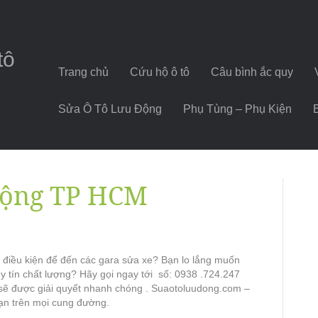
tô
Trang chủ
Cứu hộ ô tô
Câu bình ắc quy
Sửa Ô Tô Lưu Động
Phụ Tùng – Phụ Kiện
 động TP HCM
 điều kiện để đến các gara sửa xe? Bạn lo lắng muốn
y tín chất lượng? Hãy gọi ngay tới số: 0938 .724.247
 sẽ được giải quyết nhanh chóng . Suaotoluudong.com –
ạn trên mọi cung đường.