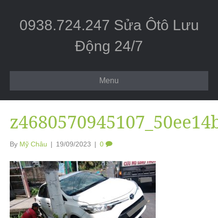
0938.724.247 Sửa Ôtô Lưu
Động 24/7
Menu
z4680570945107_50ee14
By
Mỹ Châu
|
19/09/2023
|
0