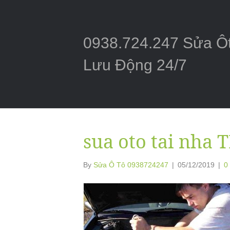
0938.724.247 Sửa Ô
Lưu Động 24/7
sua oto tai nha
By
Sửa Ô Tô 0938724247
|
05/12/2019
|
0