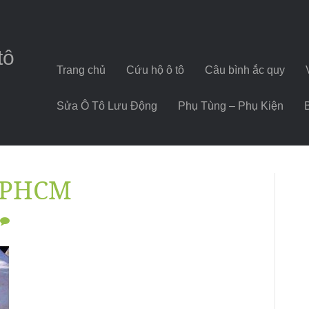
tô
Trang chủ
Cứu hộ ô tô
Câu bình ắc quy
Sửa Ô Tô Lưu Động
Phụ Tùng – Phụ Kiện
 TPHCM