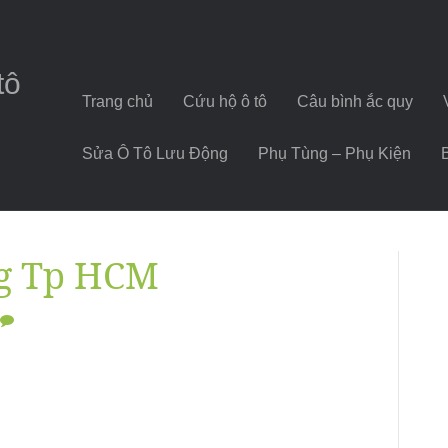
tô
Trang chủ
Cứu hộ ô tô
Câu bình ắc quy
Sửa Ô Tô Lưu Động
Phụ Tùng – Phụ Kiện
ng Tp HCM