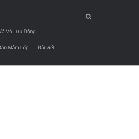
Vá Vỏ Lưu Động
Bán Mâm Lốp
Bài viết