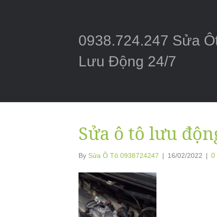
0938.724.247 Sửa Ô
Lưu Động 24/7
Sửa ô tô lưu độ
By
Sửa Ô Tô 0938724247
|
16/02/2022
|
0