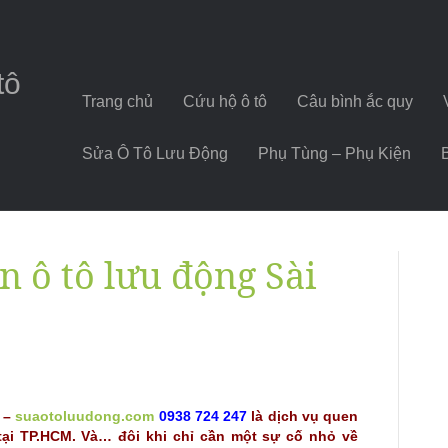
tô
Trang chủ
Cứu hộ ô tô
Câu bình ắc quy
Sửa Ô Tô Lưu Động
Phụ Tùng – Phụ Kiện
n ô tô lưu động Sài
n –
suaotoluudong.com
0938 724 247
là dịch vụ quen
tại TP.HCM. Và… đôi khi chỉ cần một sự cố nhỏ về