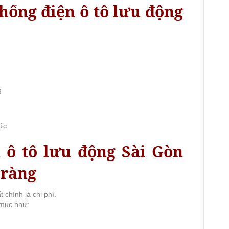
hống điện ô tô lưu động
g
ức.
 ô tô lưu động Sài Gòn
 ràng
chính là chi phí.
 mục như: