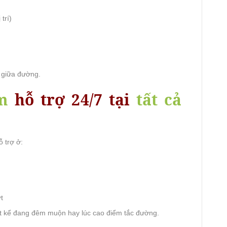
trí)
i giữa đường.
m
hỗ trợ 24/7 tại
tất cả
 trợ ở:
t
t kể đang đêm muộn hay lúc cao điểm tắc đường.