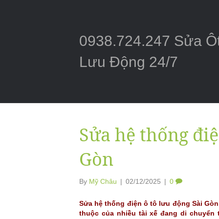
0938.724.247 Sửa Ô
Lưu Động 24/7
Sửa hệ thống điệ
Gòn
By
Mỹ Châu
|
02/12/2025
|
0
Sửa hệ thống điện ô tô lưu động Sài Gò
thuộc của nhiều tài xế đang di chuyển 