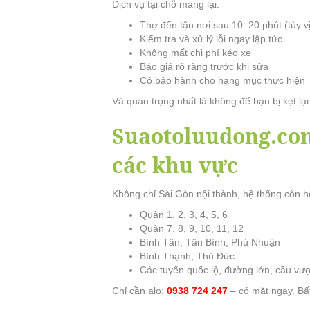
Dịch vụ tại chỗ mang lại:
Thợ đến tận nơi sau 10–20 phút (tùy vị 
Kiểm tra và xử lý lỗi ngay lập tức
Không mất chi phí kéo xe
Báo giá rõ ràng trước khi sửa
Có bảo hành cho hạng mục thực hiện
Và quan trọng nhất là không để bạn bị kẹt lạ
Suaotoluudong.co
các khu vực
Không chỉ Sài Gòn nội thành, hệ thống còn hỗ
Quận 1, 2, 3, 4, 5, 6
Quận 7, 8, 9, 10, 11, 12
Bình Tân, Tân Bình, Phú Nhuận
Bình Thạnh, Thủ Đức
Các tuyến quốc lộ, đường lớn, cầu vượ
Chỉ cần alo:
0938 724 247
– có mặt ngay. Bấ