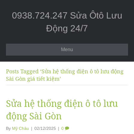
0938.724.247 Sửa Ôtô Lưu
Động 24/7
Menu
Posts Tagged ‘Sửa hệ thống điện ô tô lưu động
Sài Gòn giá tiết kiệm’
Sửa hệ thống điện ô tô lưu
động Sài Gòn
By
Mỹ Châu
|
02/12/2025
|
0