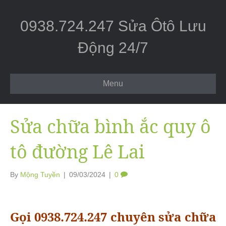
0938.724.247 Sửa Ôtô Lưu
Động 24/7
Menu
Sửa chữa bình ắc quy ô
tô đường Lê Lai
By
Mộng Tuyền
|
09/03/2024
|
0
Gọi 0938.724.247 chuyên sửa chữa