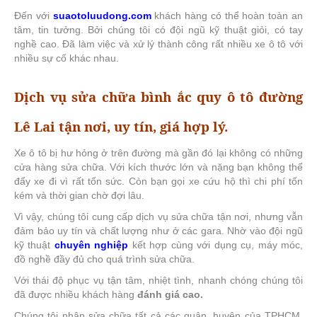
Đến với
suaotoluudong.com
khách hàng có thể hoàn toàn an
tâm, tin tưởng. Bởi chúng tôi có đội ngũ kỹ thuật giỏi, có tay
nghề cao. Đã làm việc và xử lý thành công rất nhiều xe ô tô với
nhiều sự cố khác nhau.
Dịch vụ sửa chữa bình ắc quy ô tô đường
Lê Lai tận nơi, uy tín, giá hợp lý.
Xe ô tô bị hư hỏng ở trên đường mà gần đó lại không có những
cửa hàng sửa chữa. Với kích thước lớn và nặng bạn không thể
đẩy xe đi vì rất tốn sức. Còn bạn gọi xe cứu hộ thì chi phí tốn
kém và thời gian chờ đợi lâu.
Vì vậy, chúng tôi cung cấp dịch vụ sửa chữa tận nơi, nhưng vẫn
đảm bảo uy tín và chất lượng như ở các gara. Nhờ vào đội ngũ
kỹ thuật
chuyên nghiệp
kết hợp cùng với dụng cụ, máy móc,
đồ nghề đầy đủ cho quá trình sửa chữa.
Với thái độ phục vụ tận tâm, nhiệt tình, nhanh chóng chúng tôi
đã được nhiều khách hàng
đánh giá cao.
Chúng tôi nhận sửa chữa tất cả các quận, huyện của TPHCM.