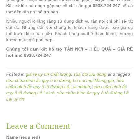
Bất cứ lúc nào bạn gặp sự cố chỉ cần gọi
0938.724.247
sẽ có
thợ đến tận nơi hỗ trợ bạn.
Nhiều người lo lắng rằng sử dụng dịch vụ tận nơi chi phí sẽ rất
đắt đỏ. Nhưng đến với chúng tôi khách hàng được báo giá cụ
thể trước khi sửa chữa. Khách hàng có thể tham khảo, thương
lượng mức giá phù hợp.
Chúng tôi cam kết hỗ trợ TẬN NƠI – HIỆU QUẢ – GIÁ RẺ
hotline: 0938.724.247
Posted in
giá rẻ uy tín chất lượng
,
sua oto luu dong
and tagged
sửa chữa bình ắc quy ô tô đường Lê Lai mọi khung giờ
,
Sửa
chữa bình ắc quy ô tô đường Lê Lai nhanh
,
sửa chữa bình ắc
quy ô tô đường Lê Lai rẻ
,
sửa chữa bình ắc quy ô tô đường Lê
Lai uy tín
Leave a Comment
Name (required)