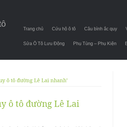
tô
Trang chủ
Cứu hộ ô tô
Câu bình ắc quy
Sửa Ô Tô Lưu Động
Phụ Tùng – Phụ Kiện
uy ô tô đường Lê Lai nhanh’
y ô tô đường Lê Lai