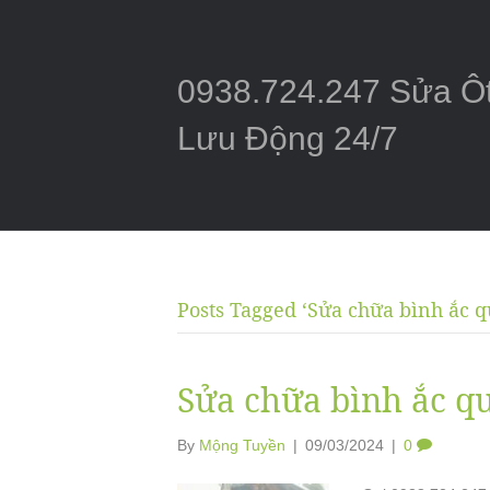
0938.724.247 Sửa Ô
Lưu Động 24/7
Posts Tagged ‘Sửa chữa bình ắc q
Sửa chữa bình ắc qu
By
Mộng Tuyền
|
09/03/2024
|
0