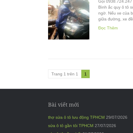
Gọi 0938.724.247 
Bình ắc quy ô tô s
ngờ. Nếu xe của b
giữa đường, xe đ
Đọc Thêm
Trang 1 trên 1
1
Bài viết mới
thợ sửa ô tô lưu động TPHCM
29/07/2026
sửa ô tô gần tôi TPHCM
27/07/2026