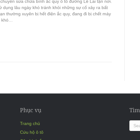
chuyên sửa chữa bình ắc quy ô tô đường Lê Lai tận nơi.
ử dụng lâu ngày khó tránh khỏi những sự cố xảy ra bất
ạn thường xuyên bị hết điện ắc quy, đang đi bị chết máy
ề khó…
Phục vụ
Tìm
Trang chủ
Cứu hộ ô tô