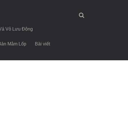
Vá Vỏ Lưu Động
Bán Mâm Lốp
Bài viết