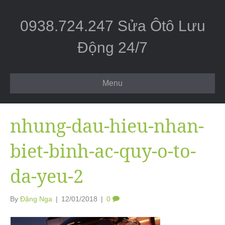
0938.724.247 Sửa Ôtô Lưu
Động 24/7
Menu
nhung-dau-hieu-nhan-
biet-binh-ac-quy-o-to-
da-yeu-2
By
Đặng Nga
|
12/01/2018
|
0