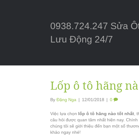
0938.724.247 Sửa Ô
Lưu Động 24/7
Lốp ô tô hãng nà
By
Đặng Nga
|
12/01/2018
|
0
Việc lựa chọn
lốp ô tô hãng nào tốt nhất
, 
câu hỏi được quan tâm nhất hiện nay. Chính v
chúng tôi sẽ giới thiệu đến bạn một số thươn
khảo ngay nhé!