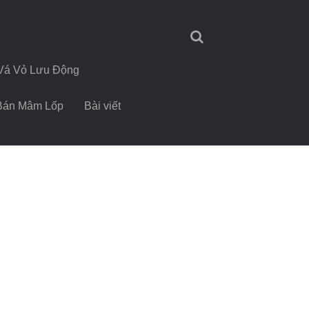
Vá Vỏ Lưu Động
Bán Mâm Lốp
Bài viết