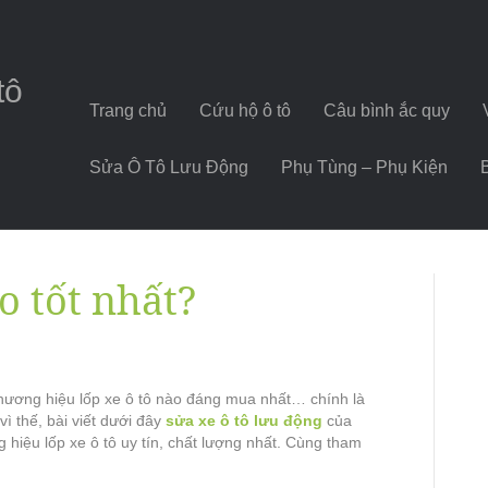
tô
Trang chủ
Cứu hộ ô tô
Câu bình ắc quy
Sửa Ô Tô Lưu Động
Phụ Tùng – Phụ Kiện
o tốt nhất?
thương hiệu lốp xe ô tô nào đáng mua nhất… chính là
ì thế, bài viết dưới đây
sửa xe ô tô lưu động
của
g hiệu lốp xe ô tô uy tín, chất lượng nhất. Cùng tham