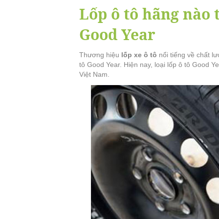
Lốp ô tô hãng nào t
Good Year
Thương hiệu
lốp xe ô tô
nổi tiếng về chất l
tô Good Year. Hiện nay, loại lốp ô tô Good Ye
Việt Nam.