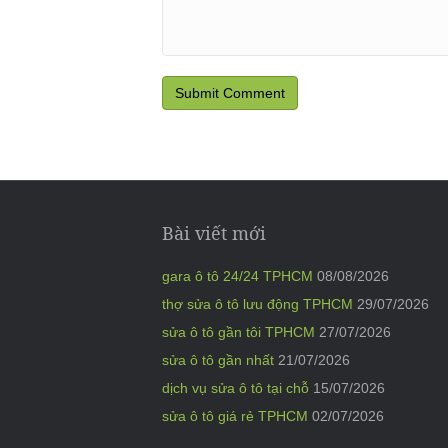
Bài viết mới
gara ô tô 24/24 TPHCM
08/08/2026
thợ sửa ô tô lưu động TPHCM
29/07/2026
sửa ô tô gần tôi TPHCM
27/07/2026
sửa ô tô gần nhất
21/07/2026
dịch vụ sửa ô tô tại chỗ
15/07/2026
sửa ô tô giá rẻ TPHCM
02/07/2026