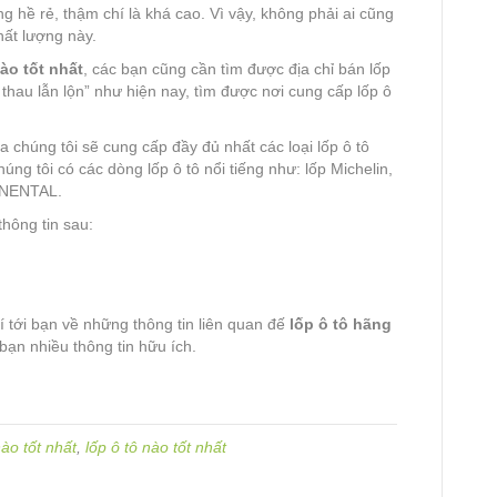
g hề rẻ, thậm chí là khá cao. Vì vậy, không phải ai cũng
hất lượng này.
ào tốt nhất
, các bạn cũng cần tìm được địa chỉ bán lốp
g thau lẫn lộn” như hiện nay, tìm được nơi cung cấp lốp ô
 chúng tôi sẽ cung cấp đầy đủ nhất các loại lốp ô tô
ng tôi có các dòng lốp ô tô nổi tiếng như: lốp Michelin,
INENTAL.
thông tin sau:
í tới bạn về những thông tin liên quan đế
lốp ô tô hãng
bạn nhiều thông tin hữu ích.
nào tốt nhất
,
lốp ô tô nào tốt nhất