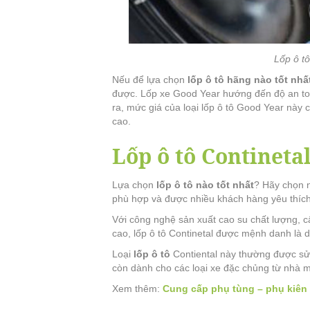
Lốp ô t
Nếu để lựa chọn
lốp ô tô hãng nào tốt nhấ
được. Lốp xe Good Year hướng đến độ an to
ra, mức giá của loại lốp ô tô Good Year này 
cao.
Lốp ô tô Contineta
Lựa chọn
lốp ô tô nào tốt nhất
? Hãy chọn ng
phù hợp và được nhiều khách hàng yêu thích
Với công nghệ sản xuất cao su chất lượng, c
cao, lốp ô tô Continetal được mệnh danh là 
Loại
lốp ô tô
Contiental này thường được sử
còn dành cho các loại xe đặc chủng từ nhà m
Xem thêm:
Cung cấp phụ tùng – phụ kiên 