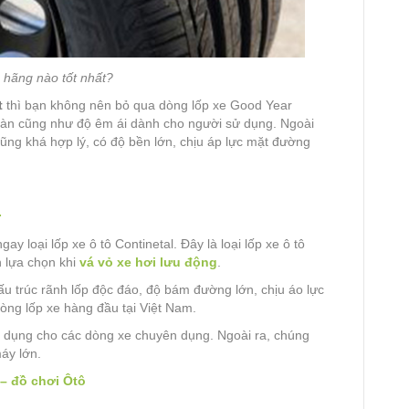
ô hãng nào tốt nhất?
t
thì bạn không nên bỏ qua dòng lốp xe Good Year
àn cũng như độ êm ái dành cho người sử dụng. Ngoài
cũng khá hợp lý, có độ bền lớn, chịu áp lực mặt đường
l
ay loại lốp xe ô tô Continetal. Đây là loại lốp xe ô tô
 lựa chọn khi
vá vỏ xe hơi lưu động
.
ấu trúc rãnh lốp độc đáo, độ bám đường lớn, chịu áo lực
dòng lốp xe hàng đầu tại Việt Nam.
 dụng cho các dòng xe chuyên dụng. Ngoài ra, chúng
áy lớn.
– đồ chơi Ôtô