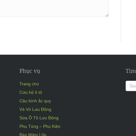
Phục vụ
Tìm
Trang chủ
Cứu hộ ô tô
Câu bình ắc quy
Vá Vỏ Lưu Động
Sửa Ô Tô Lưu Động
Phụ Tùng – Phụ Kiện
Bán Mâm Lốp