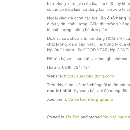
hảo. Song, mức giá của loại lốp ô tô này khôn
có thể có điều kiện sử dụng loại lốp xe ô tô c
Ngoài việc lựa chọn các loại
lốp ô tô hãng n
ô tô uy tín, chất lượng. Giữa thị trường “vàn
tô chất lượng không hề đơn giản.
Dịch vụ sửa chữa ô tô lưu động HCM 24/7 của
chất lượng, đảm bảo nhất. Tại Công ty của chú
lốp OKOHAMA, lốp GOOD YEAR, lốp CONT
Để liên hệ với chúng tôi vui lòng ghi nhớ các 
Hotline: 0938. 724. 724
Website:
https://suaotoluudong.com/
Trên đây là bài viết mà chúng tôi muốn bật m
nào tốt nhất
. Hy vọng bài viết đã mang đến 
Xem thêm:
Vá xe lưu động quận 1
Posted in
Tin Tức
and tagged
lốp ô tô hãng 