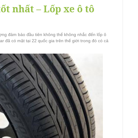
ốt nhất – Lốp xe ô tô
ượng đảm bảo đầu tiên không thể không nhắc đến lốp ô
ar đã có mặt tại 22 quốc gia trên thế giới trong đó có cả