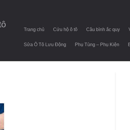
tô
Trang chủ
Cứu hộ ô tô
Câu bình ắc quy
Sửa Ô Tô Lưu Động
Phụ Tùng – Phụ Kiện