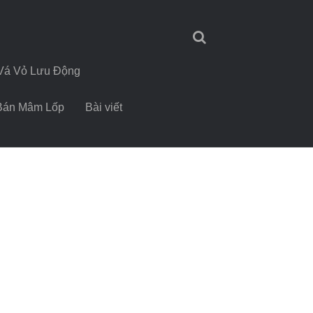
Vá Vỏ Lưu Động
Bán Mâm Lốp
Bài viết