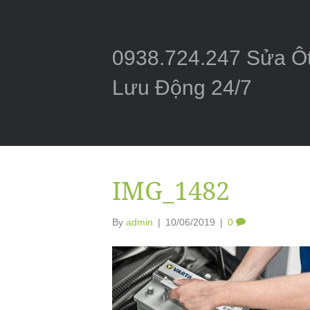
0938.724.247 Sửa Ô
Lưu Động 24/7
IMG_1482
By
admin
|
10/06/2019
|
0