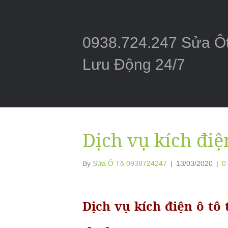
0938.724.247 Sửa Ô
Lưu Động 24/7
Dịch vụ kích điệ
By
Sửa Ô Tô 0938724247
|
13/03/2020
|
0
Dịch vụ kích điện ô tô