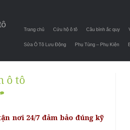
tô
Trang chủ
Cứu hộ ô tô
Câu bình ắc quy
Sửa Ô Tô Lưu Động
Phụ Tùng – Phụ Kiện
n ô tô
 tận nơi 24/7 đảm bảo đúng kỹ