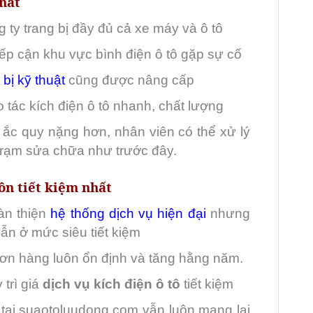
chất
ty trang bị đầy đủ cả xe máy và ô tô
iếp cận khu vực bình điện ô tô gặp sự cố
t bị kỹ thuật
cũng được nâng cấp
 tác kích điện ô tô nhanh, chất lượng
 ắc quy nặng hơn, nhân viên có thể xử lý
trạm sửa chữa như trước đây.
uôn tiết kiệm nhất
àn thiện
hệ thống dịch vụ hiện đại
nhưng
ẫn ở mức siêu tiết kiệm
ơn hàng luôn ổn định và tăng hằng năm.
 trì giá
dịch vụ kích điện ô tô
tiết kiệm
t tại suaotoluudong.com vẫn luôn mang lại