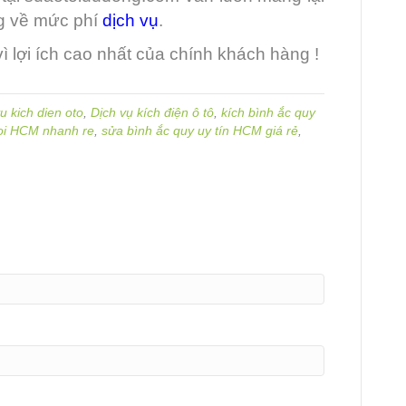
ng về mức phí
dịch vụ
.
ì lợi ích cao nhất của chính khách hàng !
u kich dien oto
,
Dịch vụ kích điện ô tô
,
kích bình ắc quy
noi HCM nhanh re
,
sửa bình ắc quy uy tín HCM giá rẻ
,