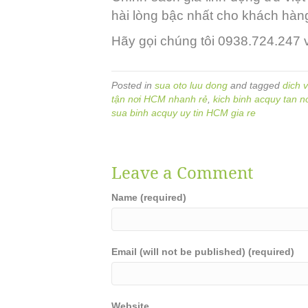
hài lòng bậc nhất cho khách hà
Hãy gọi chúng tôi 0938.724.247 v
Posted in
sua oto luu dong
and tagged
dich v
tận nơi HCM nhanh rẻ
,
kich binh acquy tan 
sua binh acquy uy tin HCM gia re
Leave a Comment
Name (required)
Email (will not be published) (required)
Website