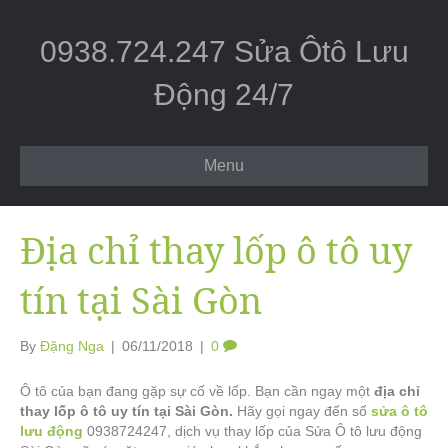
0938.724.247 Sửa Ôtô Lưu
Động 24/7
Menu
Địa chỉ thay lốp ô tô uy
tín tại Sài Gòn
By
Đặng Nga
|
06/11/2018
|
0
Ô tô của bạn đang gặp sự cố về lốp. Bạn cần ngay một
địa chỉ
thay lốp ô tô uy tín tại Sài Gòn.
Hãy gọi ngay đến số
sửa ô tô
lưu động
0938724247, dịch vụ thay lốp của Sửa Ô tô lưu động