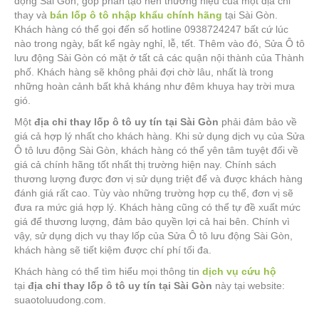
động Sài Gòn, góp phần tạo nên thương hiệu của một địa chỉ
thay và
bán lốp ô tô nhập khẩu chính hãng
tại Sài Gòn.
Khách hàng có thể gọi đến số hotline 0938724247 bất cứ lúc
nào trong ngày, bất kể ngày nghỉ, lễ, tết. Thêm vào đó, Sửa Ô tô
lưu động Sài Gòn có mặt ở tất cả các quận nội thành của Thành
phố. Khách hàng sẽ không phải đợi chờ lâu, nhất là trong
những hoàn cảnh bất khả kháng như đêm khuya hay trời mưa
gió.
Một
địa chỉ thay lốp ô tô uy tín tại Sài Gòn
phải đảm bảo về
giá cả hợp lý nhất cho khách hàng. Khi sử dụng dịch vụ của Sửa
Ô tô lưu động Sài Gòn, khách hàng có thể yên tâm tuyệt đối về
giá cả chính hãng tốt nhất thị trường hiện nay. Chính sách
thương lượng được đơn vị sử dụng triệt để và được khách hàng
đánh giá rất cao. Tùy vào những trường hợp cụ thể, đơn vị sẽ
đưa ra mức giá hợp lý. Khách hàng cũng có thể tự đề xuất mức
giá để thương lượng, đảm bảo quyền lợi cả hai bên. Chính vì
vậy, sử dụng dịch vụ thay lốp của Sửa Ô tô lưu động Sài Gòn,
khách hàng sẽ tiết kiệm được chí phí tối đa.
Khách hàng có thể tìm hiểu mọi thông tin
dịch vụ cứu hộ
tại
địa chỉ thay lốp ô tô uy tín tại Sài Gòn
này tại website:
suaotoluudong.com.