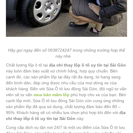
Hãy gọi ngay đến số 0938724247 trong những trường hợp thế
này nhé.
Chất lượng lốp ô tô tại
địa chỉ thay lốp ô tô uy tín tại Sài Gòn
này luôn đảm bảo xuất xứ chính hãng, hợp quy chuẩn. Bên
cạnh đó, các sản phẩm lốp tại đây rất đa dạng, từ hạng sang
đến bình dân, đáp ứng được nhu cầu của mọi dòng xe của
khách hàng. Đến với Sửa Ô tô lưu động Sài Gòn, đội ngũ tư vấn
viên sẽ tư vấn
mua bán mâm lốp
phù hợp cho xe của bạn. Bên
cạnh lốp mới, Sửa Ô tô lưu động Sài Gòn còn cung ứng những
sản phẩm lốp đã qua sử dụng, chất lượng đảm bảo đến 80 –
95%. Khách hàng sẽ có nhiều lựa chọn phù hợp khi đến với
địa
chỉ thay lốp ô tô uy tín tại Sài Gòn
này.
Cung cấp dịch vụ tận nơi 24/7 là một ưu điểm của Sửa Ô tô lưu