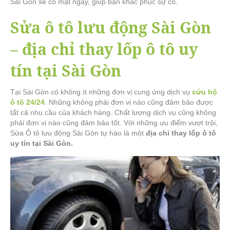
Sài Gòn sẽ có mặt ngay, giúp bạn khắc phục sự cố.
Sửa ô tô lưu động Sài Gòn
– địa chỉ thay lốp ô tô uy
tín tại Sài Gòn
Tại Sài Gòn có không ít những đơn vị cung ứng dịch vụ
cứu hộ
ô tô 24/24
. Những không phải đơn vị nào cũng đảm bảo được
tất cả nhu cầu của khách hàng. Chất lượng dịch vụ cũng không
phải đơn vị nào cũng đảm bảo tốt. Với những ưu điểm vượt trội,
Sửa Ô tô lưu động Sài Gòn tự hào là một
địa chỉ thay lốp ô tô
uy tín tại Sài Gòn.