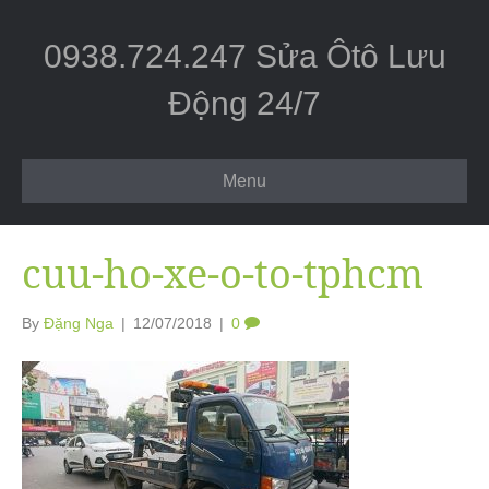
0938.724.247 Sửa Ôtô Lưu
Động 24/7
Menu
cuu-ho-xe-o-to-tphcm
By
Đặng Nga
|
12/07/2018
|
0