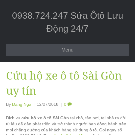
0938.724.247 Sửa Ôtô Lưu
Động 24/7
Menu
Cứu hộ xe ô tô Sài Gòn
uy tín
By
Đặng Nga
|
12/07/2018
|
0
Dịch vụ
cứu hộ xe ô tô Sài Gòn
tại chỗ, tận nơi, tại nhà ra đời
từ lâu đã dần phát triển và trở thành người bạn đồng hành trên
mọi chặng đường của khách hàng sử dụng ô tô. Gọi ngay số