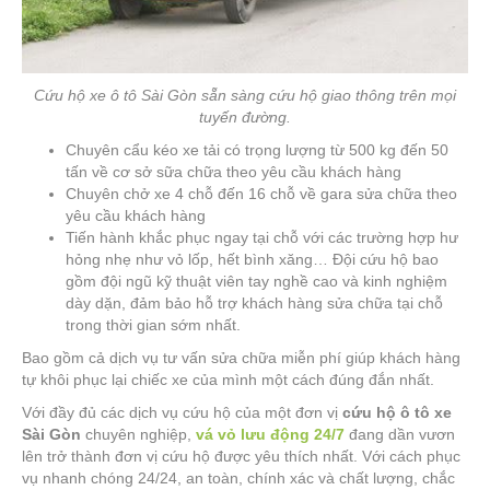
Cứu hộ xe ô tô Sài Gòn sẵn sàng cứu hộ giao thông trên mọi
tuyến đường.
Chuyên cẩu kéo xe tải có trọng lượng từ 500 kg đến 50
tấn về cơ sở sữa chữa theo yêu cầu khách hàng
Chuyên chở xe 4 chỗ đến 16 chỗ về gara sửa chữa theo
yêu cầu khách hàng
Tiến hành khắc phục ngay tại chỗ với các trường hợp hư
hỏng nhẹ như vỏ lốp, hết bình xăng… Đội cứu hộ bao
gồm đội ngũ kỹ thuật viên tay nghề cao và kinh nghiệm
dày dặn, đảm bảo hỗ trợ khách hàng sửa chữa tại chỗ
trong thời gian sớm nhất.
Bao gồm cả dịch vụ tư vấn sửa chữa miễn phí giúp khách hàng
tự khôi phục lại chiếc xe của mình một cách đúng đắn nhất.
Với đầy đủ các dịch vụ cứu hộ của một đơn vị
cứu hộ ô tô xe
Sài Gòn
chuyên nghiệp,
vá vỏ lưu động 24/7
đang dần vươn
lên trở thành đơn vị cứu hộ được yêu thích nhất. Với cách phục
vụ nhanh chóng 24/24, an toàn, chính xác và chất lượng, chắc