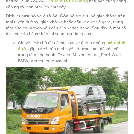
hotline 0938 724 247 –
sửa ô tô lưu động
nếu bạn cũng đang
cần người bạn hữu ích như vậy.
Dịch vụ
cứu hộ xe ô tô Sài Gòn
hỗ trợ cứu hộ giao thông trên
mọi tuyến đường, giúp chở xe hoặc cẩu kéo xe về gara, trung
tâm sửa chữa theo yêu cầu của khách hàng. Sau đây là một số
dịch vụ cứu hộ cơ bản tại suaotoluudong.com:
Chuyên cứu hộ tất cả các loại xe ô tô hư hỏng,
câu bình
ô tô
, gặp sự cố trên mọi tuyến đường, sau đó kéo về
trung tâm bảo hành: Toyota, Mazda, Acura, Ford, Audi,
BMW, Mercedes, Huyndai,…