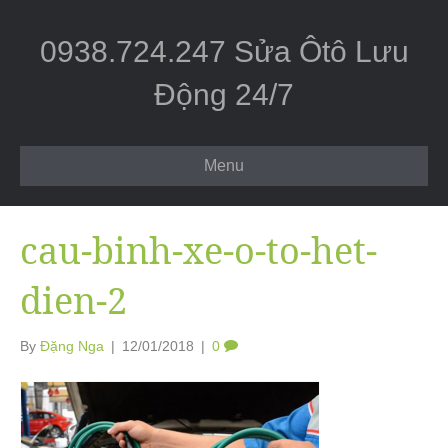
0938.724.247 Sửa Ôtô Lưu
Động 24/7
Menu
cau-binh-xe-o-to-het-
dien-2
By
Đặng Nga
|
12/01/2018
|
0