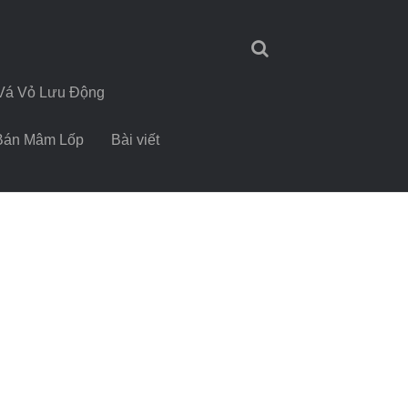
Vá Vỏ Lưu Động
Bán Mâm Lốp
Bài viết