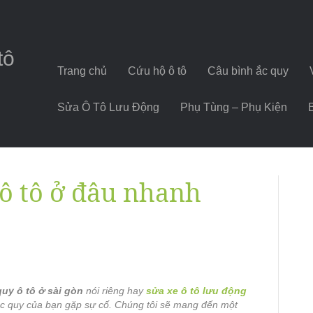
tô
Trang chủ
Cứu hộ ô tô
Câu bình ắc quy
Sửa Ô Tô Lưu Động
Phụ Tùng – Phụ Kiện
 ô tô ở đâu nhanh
quy ô tô ở sài gòn
nói riêng hay
sửa xe ô tô lưu động
c quy của bạn gặp sự cố. Chúng tôi sẽ mang đến một