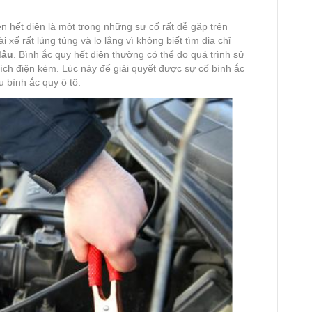
n hết điện là một trong những sự cố rất dễ gặp trên
i xế rất lúng túng và lo lắng vì không biết tìm địa chỉ
đâu
. Bình ắc quy hết điện thường có thể do quá trình sử
tích điện kém. Lúc này để giải quyết được sự cố bình ắc
u bình ắc quy ô tô.