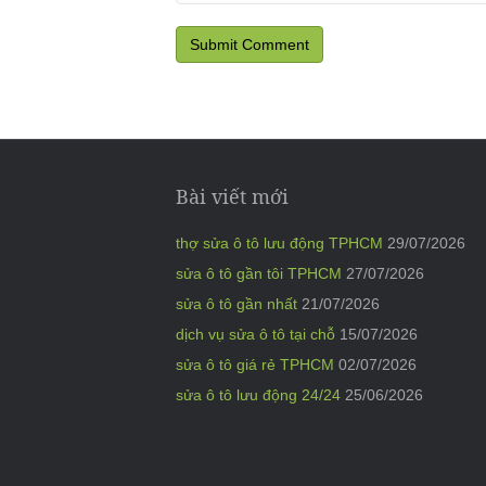
Bài viết mới
thợ sửa ô tô lưu động TPHCM
29/07/2026
sửa ô tô gần tôi TPHCM
27/07/2026
sửa ô tô gần nhất
21/07/2026
dịch vụ sửa ô tô tại chỗ
15/07/2026
sửa ô tô giá rẻ TPHCM
02/07/2026
sửa ô tô lưu động 24/24
25/06/2026