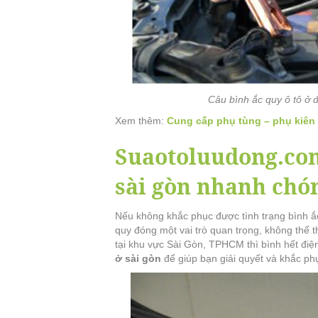
Câu bình ắc quy ô tô ở 
Xem thêm:
Cung cấp phụ tùng – phụ kiên 
Suaotoluudong.com
sài gòn nhanh chó
Nếu không khắc phục được tình trạng bình ắc 
quy đóng một vai trò quan trọng, không thể th
tại khu vực Sài Gòn, TPHCM thì bình hết đi
ở sài gòn
để giúp bạn giải quyết và khắc phụ