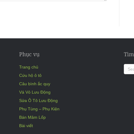
Phục vụ
Tìm
Trang chủ
Cứu hộ ô tô
Câu bình ắc quy
Vá Vỏ Lưu Động
Sửa Ô Tô Lưu Động
Phụ Tùng – Phụ Kiện
Bán Mâm Lốp
Bài viết