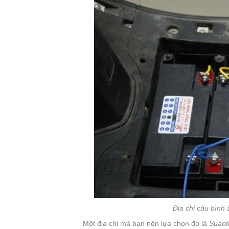
Địa chỉ câu bình
Một địa chỉ mà bạn nên lựa chọn đó là
Suaot