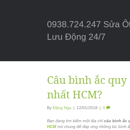
0938.724.247 Sửa Ô
Lưu Động 24/7
Câu bình ắc quy
nhất HCM?
By
Đặng Nga
|
12/01/2018
|
0
Bạn đang tìm kiếm một địa chỉ
câu bình ắc 
HCM
nói chung để đáp ứng những lúc bình ắ