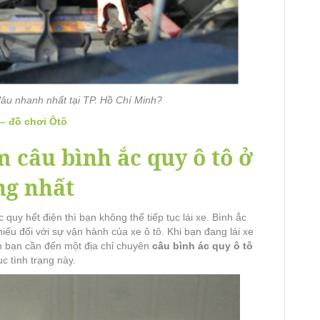
đâu nhanh nhất tại TP. Hồ Chí Minh?
– đồ chơi Ôtô
 câu bình ắc quy ô tô ở
ng nhất
quy hết điện thì bạn không thể tiếp tục lái xe. Bình ắc
iếu đối với sự vận hành của xe ô tô. Khi bạn đang lái xe
ện bạn cần đến một địa chỉ chuyên
câu bình ác quy ô tô
c tình trạng này.