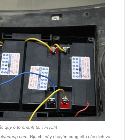
 ắc quy ô tô nhanh tại TPHCM
oluudong.com
. Địa chỉ này chuyên cung cấp các dịch vụ